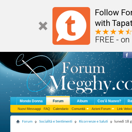
Follow F
with Tapat
FREE - on
Mondo Donna
Forum
Album
Cos'è Nuovo?
Re
Nuovi Messaggi
FAQ
Calendario
Comunità
Azioni Forum
Link Veloci
Forum
Socialità e Sentimenti
Ricorrenze e Saluti
lunedì 18 