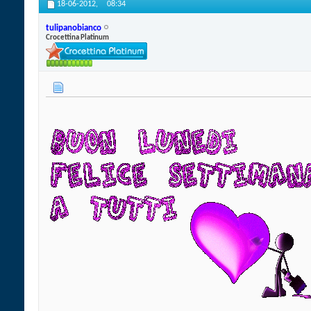
18-06-2012,
08:34
tulipanobianco
Crocettina Platinum