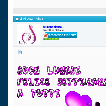
18-06-2012,
08:34
tulipanobianco
Crocettina Platinum