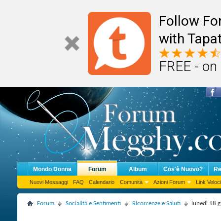
Follow F
with Tapat
FREE - on
Mondo Donna
Forum
Album
Cos'è Nuovo?
Re
Nuovi Messaggi
FAQ
Calendario
Comunità
Azioni Forum
Link Veloci
Forum
Socialità e Sentimenti
Ricorrenze e Saluti
lunedì 18 