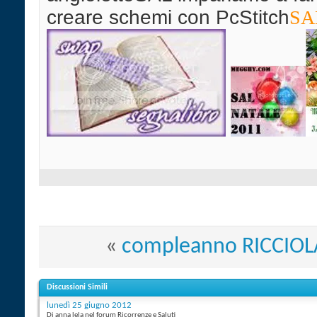
creare schemi con PcStitch
SAL
«
compleanno RICCIOL
Discussioni Simili
lunedì 25 giugno 2012
Di anna lela nel forum Ricorrenze e Saluti