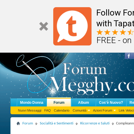
Follow F
with Tapat
FREE - on
Mondo Donna
Forum
Album
Cos'è Nuovo?
Re
Nuovi Messaggi
FAQ
Calendario
Comunità
Azioni Forum
Link Veloci
Forum
Socialità e Sentimenti
Ricorrenze e Saluti
Compleanno