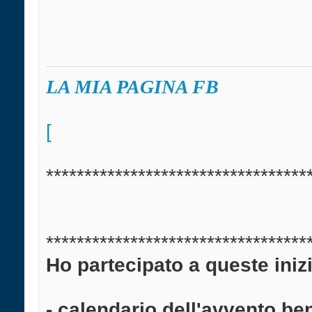
LA MIA PAGINA FB
[
**********************************
**********************************
Ho partecipato a queste inizi
- calendario dell'avvento be