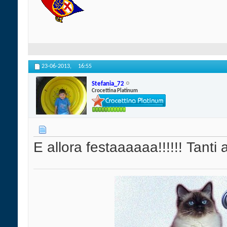
23-06-2013,
16:55
Stefania_72
Crocettina Platinum
E allora festaaaaaa!!!!!!
Tanti 