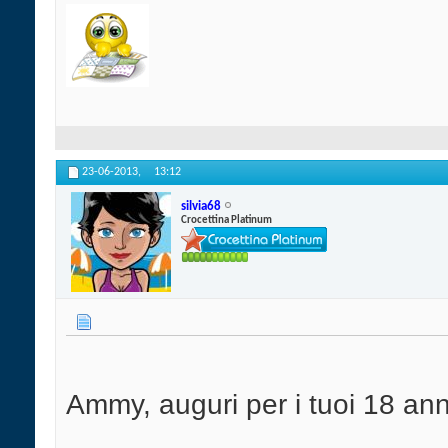
23-06-2013,
13:12
silvia68
Crocettina Platinum
Ammy, auguri per i tuoi 18 anni!!