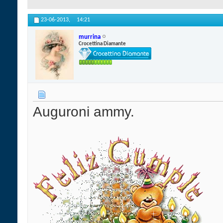
23-06-2013,
14:21
murrina
Crocettina Diamante
Auguroni ammy.