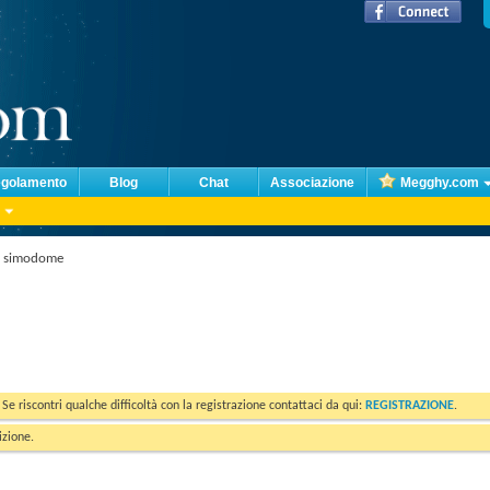
golamento
Blog
Chat
Associazione
Megghy.com
!- simodome
. Se riscontri qualche difficoltà con la registrazione contattaci da qui:
REGISTRAZIONE
.
izione.