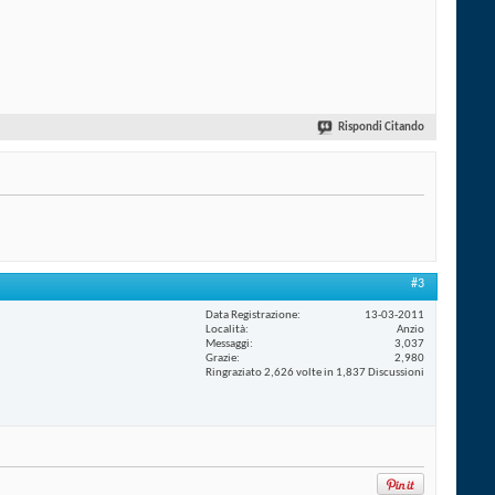
Rispondi Citando
#3
Data Registrazione
13-03-2011
Località
Anzio
Messaggi
3,037
Grazie
2,980
Ringraziato 2,626 volte in 1,837 Discussioni