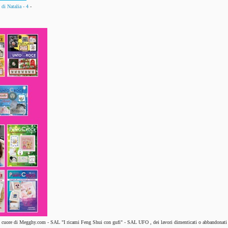
di Natalia - 4
-
l cuore di Megghy.com
-
SAL "I ricami Feng Shui con gufi"
-
SAL UFO , dei lavori dimenticati o abbandonati