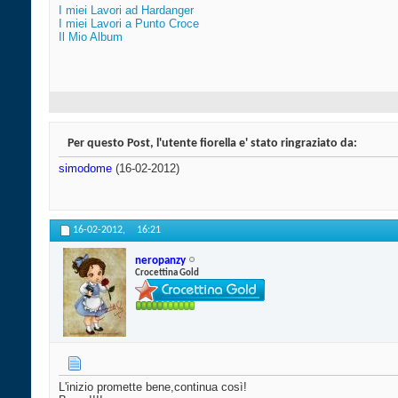
I miei Lavori ad Hardanger
I miei Lavori a Punto Croce
Il Mio Album
Per questo Post, l'utente fiorella e' stato ringraziato da:
simodome
(16-02-2012)
16-02-2012,
16:21
neropanzy
Crocettina Gold
L'inizio promette bene,continua così!