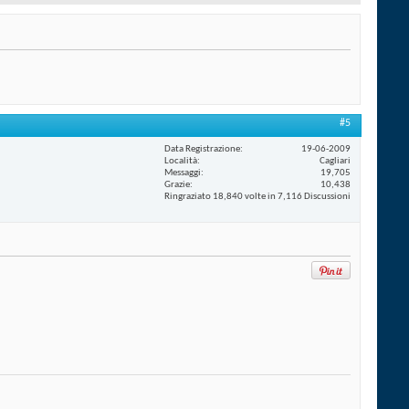
#5
Data Registrazione
19-06-2009
Località
Cagliari
Messaggi
19,705
Grazie
10,438
Ringraziato 18,840 volte in 7,116 Discussioni