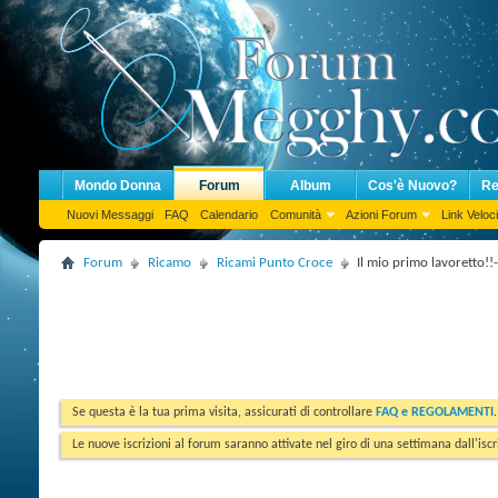
Mondo Donna
Forum
Album
Cos'è Nuovo?
Re
Nuovi Messaggi
FAQ
Calendario
Comunità
Azioni Forum
Link Veloci
Forum
Ricamo
Ricami Punto Croce
Il mio primo lavoretto!
Se questa è la tua prima visita, assicurati di controllare
FAQ e REGOLAMENTI
Le nuove iscrizioni al forum saranno attivate nel giro di una settimana dall'iscr