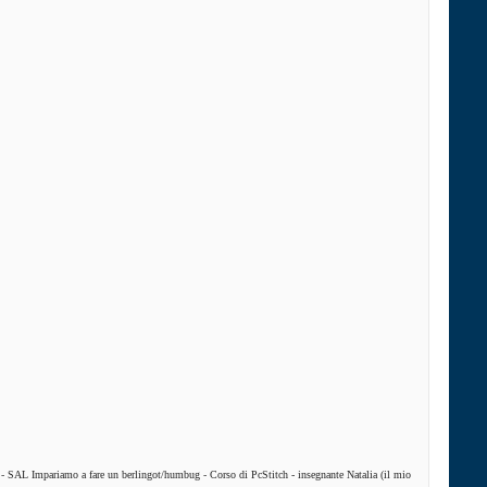
-
SAL Impariamo a fare un berlingot/humbug
-
Corso di PcStitch - insegnante Natalia (il mio