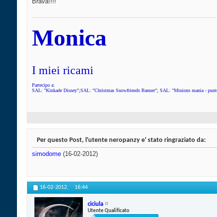
Brava!!!!
Monica
I miei ricami
Partecipo a:
SAL: "Kinkade Disney";SAL: "Christmas Snowfriends Banner"; SAL: "Minions mania - punto
Per questo Post, l'utente neropanzy e' stato ringraziato da:
simodome
(16-02-2012)
16-02-2012,
16:44
ciciula
Utente Qualificato