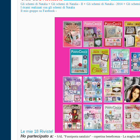
Gli schemi di Natalia
+
Gli schemi di Natalia - II
+
Gli schemi di Natalia - 2014
+
Gli schemi 
I ricami realizzati con gli schemi di Natalia
Il mio gruppo su Facebook
-
Le mie 18 Riviste!
Ho partecipato a:
-
SAL "Fuoriporta natalizio"
-
copertina beneficenza
-
La maglia de