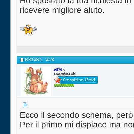
Ho spostato la tua richiesta i
ricevere migliore aiuto.
10-03-2014,
21:40
eli75
Crocettina Gold
Ecco il secondo schema, però 
Per il primo mi dispiace ma non