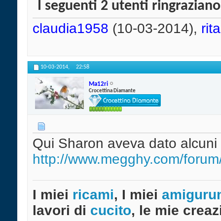
I seguenti 2 utenti ringrazian
claudia1958
(10-03-2014),
rit
10-03-2014,
22:58
Ma12ri
Crocettina Diamante
Qui Sharon aveva dato alcuni s
http://www.megghy.com/forum/
I miei
ricami
, I miei
amiguru
lavori di
cucito
, le mie creazi