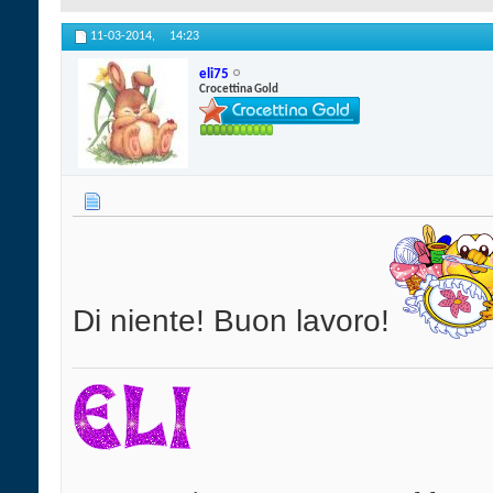
11-03-2014,
14:23
eli75
Crocettina Gold
Di niente! Buon lavoro!