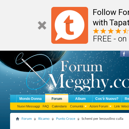
Follow F
with Tapat
FREE - on
Mondo Donna
Forum
Album
Cos'è Nuovo?
Re
Nuovi Messaggi
FAQ
Calendario
Comunità
Azioni Forum
Link Veloci
Forum
Ricamo
Punto Croce
Schemi per lenzuolino culla