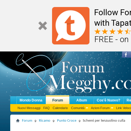
Follow F
with Tapat
FREE - on
Mondo Donna
Forum
Album
Cos'è Nuovo?
Re
Nuovi Messaggi
FAQ
Calendario
Comunità
Azioni Forum
Link Veloci
Forum
Ricamo
Punto Croce
Schemi per lenzuolino culla