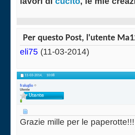
lavori di
cucito
, le mie creazi
Per questo Post, l'utente Ma12
eli75
(11-03-2014)
11-03-2014,
10:08
fraluglio
Utente
Grazie mille per le paperotte!!!