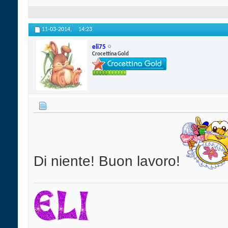
11-03-2014,
14:23
eli75
Crocettina Gold
Di niente! Buon lavoro!