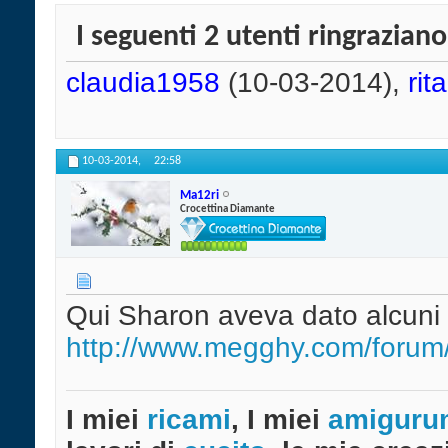
I seguenti 2 utenti ringrazian
claudia1958
(10-03-2014),
rit
10-03-2014,
22:58
Ma12ri
Crocettina Diamante
Qui Sharon aveva dato alcuni s
http://www.megghy.com/forum/
I miei
ricami
, I miei
amiguru