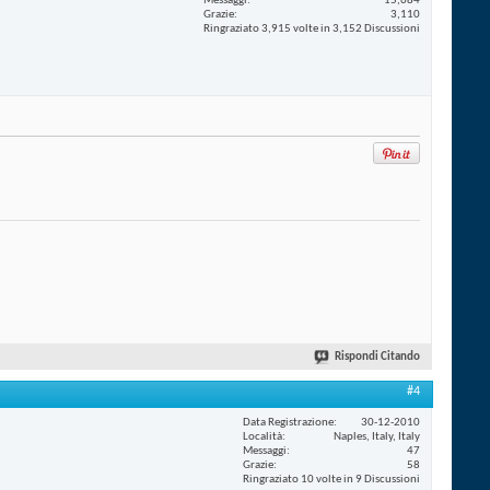
Messaggi
15,684
Grazie
3,110
Ringraziato 3,915 volte in 3,152 Discussioni
Rispondi Citando
#4
Data Registrazione
30-12-2010
Località
Naples, Italy, Italy
Messaggi
47
Grazie
58
Ringraziato 10 volte in 9 Discussioni