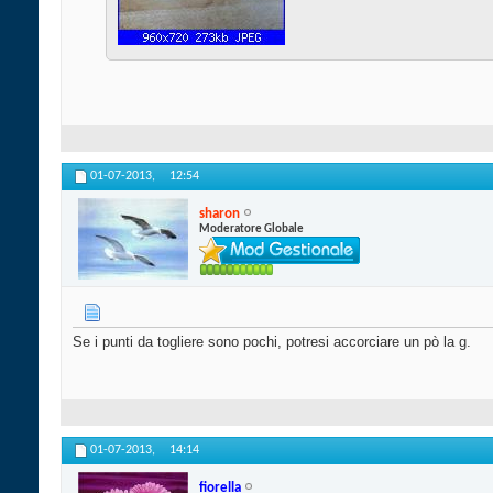
01-07-2013,
12:54
sharon
Moderatore Globale
Se i punti da togliere sono pochi, potresi accorciare un pò la g.
01-07-2013,
14:14
fiorella