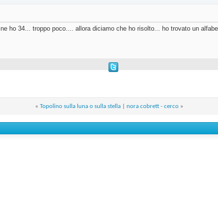
e ho 34... troppo poco.... allora diciamo che ho risolto... ho trovato un alfabet
«
Topolino sulla luna o sulla stella
|
nora cobrett - cerco
»