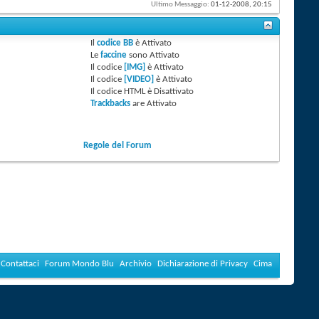
Ultimo Messaggio:
01-12-2008,
20:15
Il
codice BB
è
Attivato
Le
faccine
sono
Attivato
Il codice
[IMG]
è
Attivato
Il codice
[VIDEO]
è
Attivato
Il codice HTML è
Disattivato
Trackbacks
are
Attivato
Regole del Forum
Contattaci
Forum Mondo Blu
Archivio
Dichiarazione di Privacy
Cima