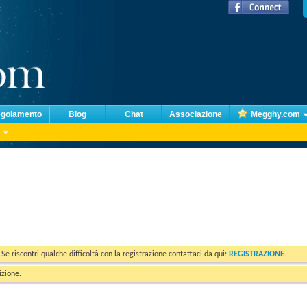
golamento
Blog
Chat
Associazione
Megghy.com
. Se riscontri qualche difficoltà con la registrazione contattaci da qui:
REGISTRAZIONE
.
izione.