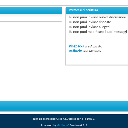
Permessi di Scrittura
Tu
non puoi
inviare nuove discussioni
Tu
non puoi
inviare risposte
Tu
non puoi
inviare allegati
Tu
non puoi
modificare i tuoi messaggi
Pingbacks
are
Attivato
Refbacks
are
Attivato
Tutti gli orari sono GMT +2. Adesso sono le
10:52
.
Powered by
vBulletin®
Version 4.2.3