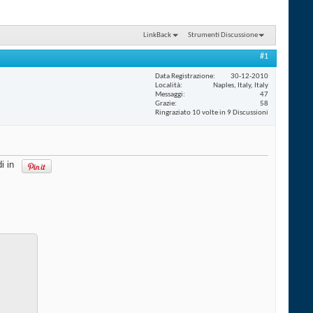
LinkBack
Strumenti Discussione
#1
Data Registrazione
30-12-2010
Località
Naples, Italy, Italy
Messaggi
47
Grazie
58
Ringraziato 10 volte in 9 Discussioni
i in