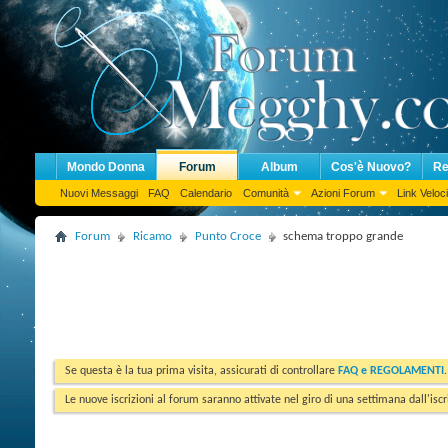
Mondo Donna
Forum
Album
Cos'è Nuovo?
Re
Nuovi Messaggi
FAQ
Calendario
Comunità
Azioni Forum
Link Veloci
Forum
Ricamo
Punto Croce
schema troppo grande
Se questa è la tua prima visita, assicurati di controllare
FAQ e REGOLAMENTI
Le nuove iscrizioni al forum saranno attivate nel giro di una settimana dall'iscr