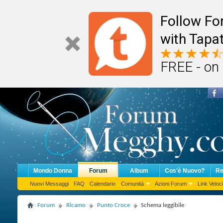
Follow F
with Tapat
FREE - on
Mondo Donna
Forum
Album
Cos'è Nuovo?
Re
Nuovi Messaggi
FAQ
Calendario
Comunità
Azioni Forum
Link Veloci
Forum
Ricamo
Punto Croce
Schema leggibile