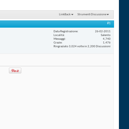
LinkBack
Strumenti Discussione
#1
Data Registrazione
26-02-2011
Località
Salento
Messaggi
4,740
Grazie
1,476
Ringraziato 3,024 volte in 2,200 Discussioni