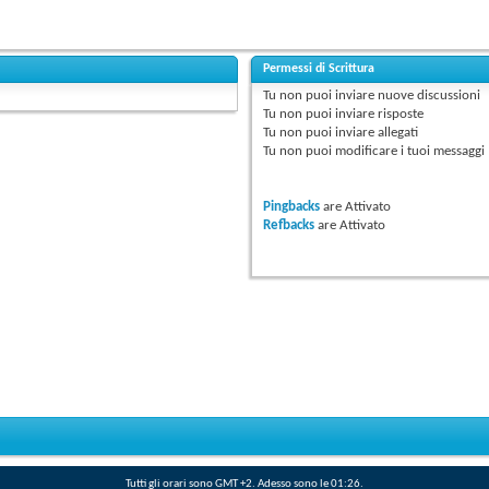
Permessi di Scrittura
Tu
non puoi
inviare nuove discussioni
Tu
non puoi
inviare risposte
Tu
non puoi
inviare allegati
Tu
non puoi
modificare i tuoi messaggi
Pingbacks
are
Attivato
Refbacks
are
Attivato
Tutti gli orari sono GMT +2. Adesso sono le
01:26
.