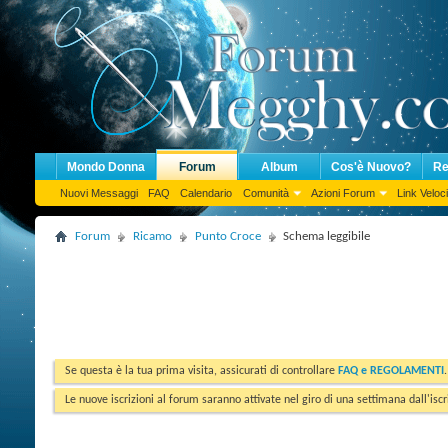
Mondo Donna
Forum
Album
Cos'è Nuovo?
Re
Nuovi Messaggi
FAQ
Calendario
Comunità
Azioni Forum
Link Veloci
Forum
Ricamo
Punto Croce
Schema leggibile
Se questa è la tua prima visita, assicurati di controllare
FAQ e REGOLAMENTI
Le nuove iscrizioni al forum saranno attivate nel giro di una settimana dall'iscr