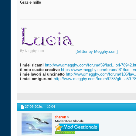
Grazie mille
[Glitter by Megghy.com]
i miei ricami
http://www.megghy.com/forum/f39/luci...ori-78942.h
il mio cucito creativo
https://www.megghy.com/forum/f81/luc...v
i mie lavori al uncinetto
http://www.megghy.com/forum/f106/lav.
i miei amigurumi
http://www.megghy.com/forum/f235/gli...a59-7
27-03-2026,
10:04
sharon
Moderatore Globale