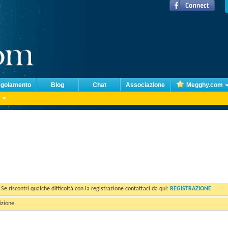
golamento
Blog
Chat
Associazione
Megghy.com
. Se riscontri qualche difficoltà con la registrazione contattaci da qui:
REGISTRAZIONE
.
izione.