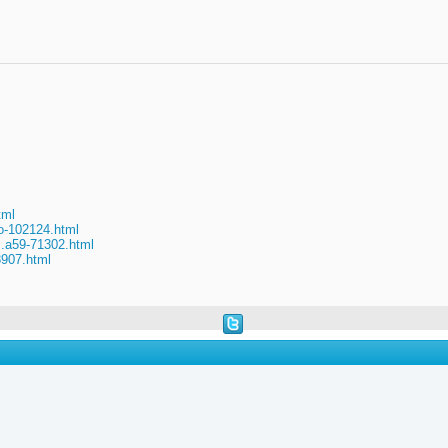
tml
o-102124.html
..a59-71302.html
8907.html