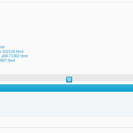
tml
o-102124.html
..a59-71302.html
8907.html