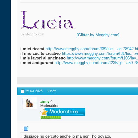
[Glitter by Megghy.com]
i miei ricami
http://www.megghy.com/forum/f39/luci...ori-78942.h
il mio cucito creativo
https://www.megghy.com/forum/f81/luc...v
i mie lavori al uncinetto
http://www.megghy.com/forum/f106/lav.
i miei amigurumi
http://www.megghy.com/forum/f235/gli...a59-7
29-03-2026,
21:29
aimiy
Moderatrice
.i dispiace ho cercato anche io ma non l'ho trovato.