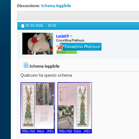
Discussione:
Schema leggibile
25-03-2026,
20:16
Lucia59
Crocettina Platinum
Schema leggibile
Qualcuno ha questo schema
.