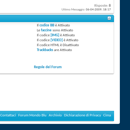
Risposte:
8
Ultimo Messaggio:
06-04-2009,
18:17
Il
codice BB
è
Attivato
Le
faccine
sono
Attivato
Il codice
[IMG]
è
Attivato
Il codice
[VIDEO]
è
Attivato
Il codice HTML è
Disattivato
Trackbacks
are
Attivato
Regole del Forum
Contattaci
Forum Mondo Blu
Archivio
Dichiarazione di Privacy
Cima