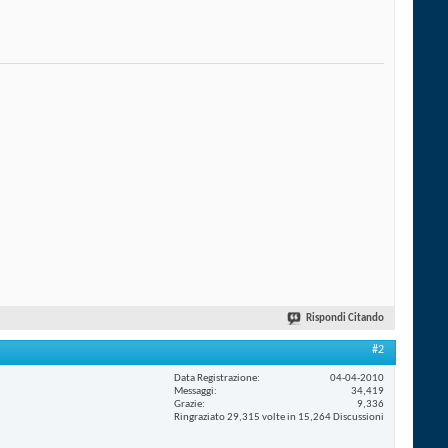
Rispondi Citando
#2
Data Registrazione
04-04-2010
Messaggi
34,419
Grazie
9,336
Ringraziato 29,315 volte in 15,264 Discussioni