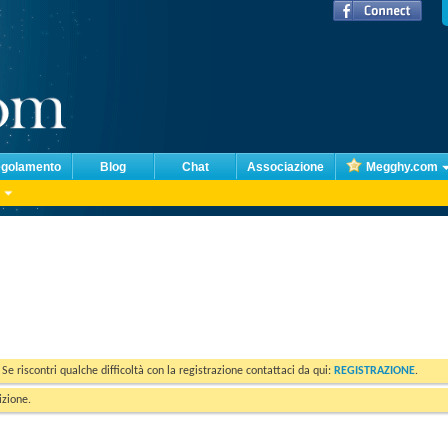
golamento
Blog
Chat
Associazione
Megghy.com
. Se riscontri qualche difficoltà con la registrazione contattaci da qui:
REGISTRAZIONE
.
izione.