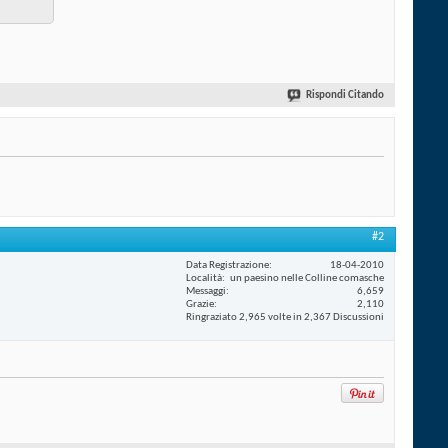
Rispondi Citando
#2
Data Registrazione
18-04-2010
Località
un paesino nelle Colline comasche
Messaggi
6,659
Grazie
2,110
Ringraziato 2,965 volte in 2,367 Discussioni