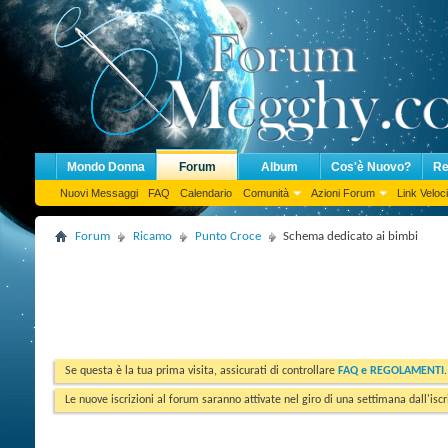
Mondo Donna
Forum
Album
Cos'è Nuovo?
Re
Nuovi Messaggi
FAQ
Calendario
Comunità
Azioni Forum
Link Veloci
Forum
Ricamo
Punto Croce
Schema dedicato ai bimbi
Se questa è la tua prima visita, assicurati di controllare
FAQ e REGOLAMENTI
Le nuove iscrizioni al forum saranno attivate nel giro di una settimana dall'iscr