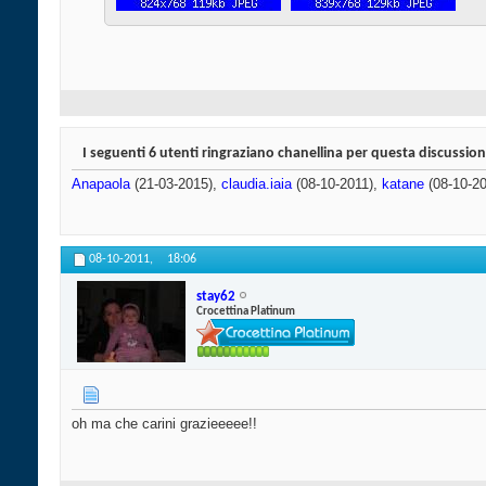
I seguenti 6 utenti ringraziano chanellina per questa discussion
Anapaola
(21-03-2015),
claudia.iaia
(08-10-2011),
katane
(08-10-2
08-10-2011,
18:06
stay62
Crocettina Platinum
oh ma che carini grazieeeee!!