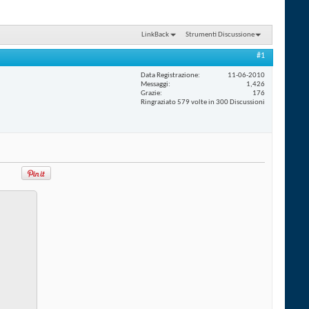
LinkBack
Strumenti Discussione
#1
Data Registrazione
11-06-2010
Messaggi
1,426
Grazie
176
Ringraziato 579 volte in 300 Discussioni