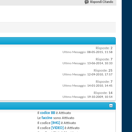
Rispondi Citando
Risposte:
2
Ultimo Messaggio:
08-05-2015,
11:58
Risposte:
7
Ultimo Messaggio:
13-06-2014,
10:33
Risposte:
25
Ultimo Messaggio:
12-09-2010,
17:57
Risposte:
7
Ultimo Messaggio:
14-01-2010,
14:45
Risposte:
14
Ultimo Messaggio:
19-10-2009,
10:54
Il
codice BB
è
Attivato
Le
faccine
sono
Attivato
Il codice
[IMG]
è
Attivato
Il codice
[VIDEO]
è
Attivato