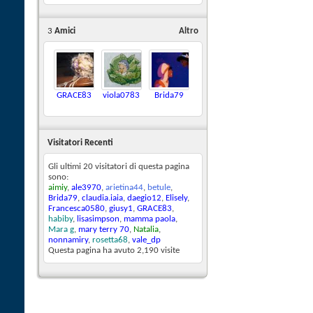
3
Amici
Altro
GRACE83
viola0783
Brida79
Visitatori Recenti
Gli ultimi 20 visitatori di questa pagina
sono:
aimiy
,
ale3970
,
arietina44
,
betule
,
Brida79
,
claudia.iaia
,
daegio12
,
Elisely
,
Francesca0580
,
giusy1
,
GRACE83
,
habiby
,
lisasimpson
,
mamma paola
,
Mara g
,
mary terry 70
,
Natalia
,
nonnamiry
,
rosetta68
,
vale_dp
Questa pagina ha avuto
2,190
visite