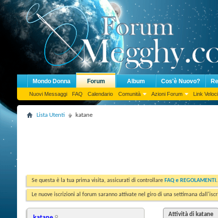
Mondo Donna
Forum
Album
Cos'è Nuovo?
Re
Nuovi Messaggi
FAQ
Calendario
Comunità
Azioni Forum
Link Veloci
Lista Utenti
katane
Se questa è la tua prima visita, assicurati di controllare
FAQ e REGOLAMENTI
Le nuove iscrizioni al forum saranno attivate nel giro di una settimana dall'iscr
Attività di katane
katane