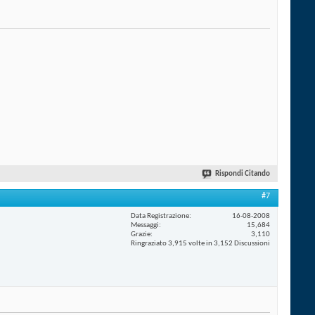
Rispondi Citando
#7
Data Registrazione
16-08-2008
Messaggi
15,684
Grazie
3,110
Ringraziato 3,915 volte in 3,152 Discussioni