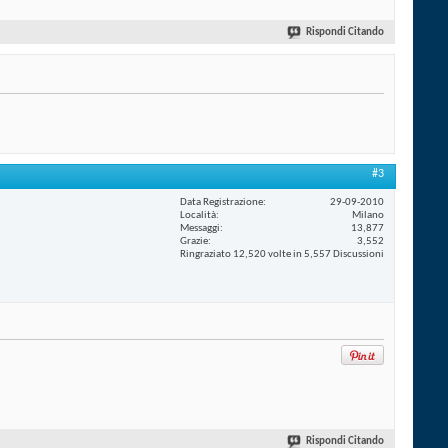
Rispondi Citando
#3
Data Registrazione
29-09-2010
Località
Milano
Messaggi
13,877
Grazie
3,552
Ringraziato 12,520 volte in 5,557 Discussioni
Rispondi Citando