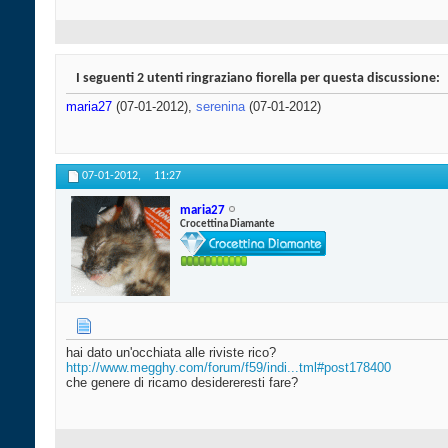
I seguenti 2 utenti ringraziano fiorella per questa discussione:
maria27
(07-01-2012),
serenina
(07-01-2012)
07-01-2012,
11:27
maria27
Crocettina Diamante
hai dato un'occhiata alle riviste rico?
http://www.megghy.com/forum/f59/indi...tml#post178400
che genere di ricamo desidereresti fare?