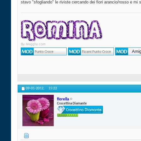
stavo "sfogliando" le riviste cercando dei fiori arancio/rosso e mi 
09-01-2012,
15:22
fiorella
Crocettina Diamante