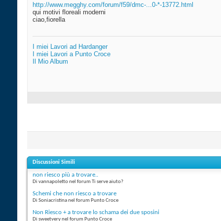
http://www.megghy.com/forum/f59/dmc-...0-*-13772.html
qui motivi floreali moderni
ciao,fiorella
I miei Lavori ad Hardanger
I miei Lavori a Punto Croce
Il Mio Album
Discussioni Simili
non riesco più a trovare..
Di vannapoletto nel forum Ti serve aiuto?
Schemi che non riesco a trovare
Di Soniacristina nel forum Punto Croce
Non Riesco + a trovare lo schama dei due sposini
Di sweetvery nel forum Punto Croce