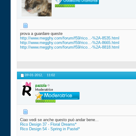
prova a guardare queste
http://www.megghy.com/forum/f59/rico...-%2A-8535.html
http://www.megghy.com/forum/f59/rico...-%2A-8665.html
http://www.megghy.com/forum/f59/rico...-%2A-8818.html
09-01-2012,
11:02
pazzzia
Moderatrice
Ciao vedi se anche questo può andar bene...
Rico Design 37 - Floral Dreams*
Rico Design 54 - Spring in Pastel*