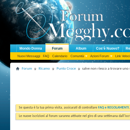
Mondo Donna
Forum
Album
Cos'è Nuovo?
Re
Nuovi Messaggi
FAQ
Calendario
Comunità
Azioni Forum
Link Veloci
Forum
Ricamo
Punto Croce
salve non riesco a trovare uno
Se questa è la tua prima visita, assicurati di controllare
FAQ e REGOLAMENTI
Le nuove iscrizioni al forum saranno attivate nel giro di una settimana dall'iscr