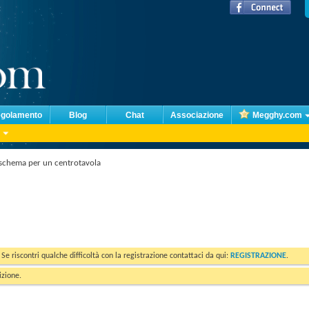
golamento
Blog
Chat
Associazione
Megghy.com
 schema per un centrotavola
. Se riscontri qualche difficoltà con la registrazione contattaci da qui:
REGISTRAZIONE
.
izione.