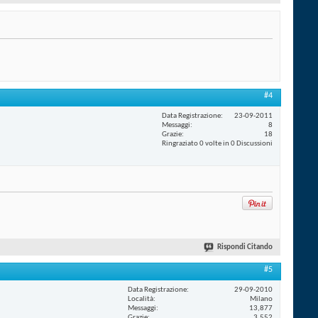
#4
Data Registrazione
23-09-2011
Messaggi
8
Grazie
18
Ringraziato 0 volte in 0 Discussioni
Rispondi Citando
#5
Data Registrazione
29-09-2010
Località
Milano
Messaggi
13,877
Grazie
3,552