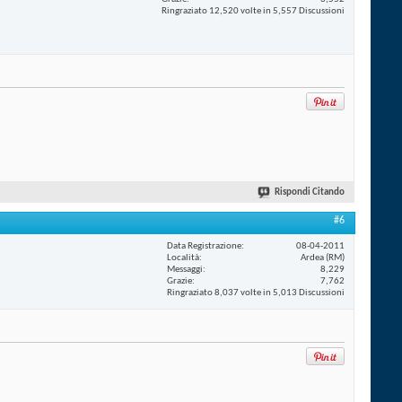
Ringraziato 12,520 volte in 5,557 Discussioni
Rispondi Citando
#6
Data Registrazione
08-04-2011
Località
Ardea (RM)
Messaggi
8,229
Grazie
7,762
Ringraziato 8,037 volte in 5,013 Discussioni