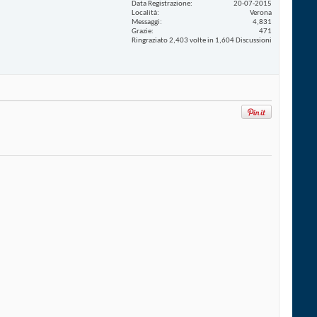
Data Registrazione
20-07-2015
Località
Verona
Messaggi
4,831
Grazie
471
Ringraziato 2,403 volte in 1,604 Discussioni