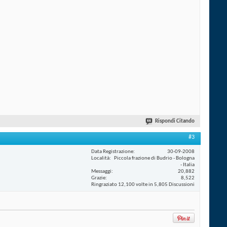
Rispondi Citando
#3
Data Registrazione
30-09-2008
Località
Piccola frazione di Budrio - Bologna
- Italia
Messaggi
20,882
Grazie
8,522
Ringraziato 12,100 volte in 5,805 Discussioni