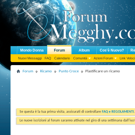
Mondo Donna
Forum
Album
Cos'è Nuovo?
Re
Nuovi Messaggi
FAQ
Calendario
Comunità
Azioni Forum
Link Veloci
Forum
Ricamo
Punto Croce
Plastificare un ricamo
Se questa è la tua prima visita, assicurati di controllare
FAQ e REGOLAMENTI
Le nuove iscrizioni al forum saranno attivate nel giro di una settimana dall'iscr