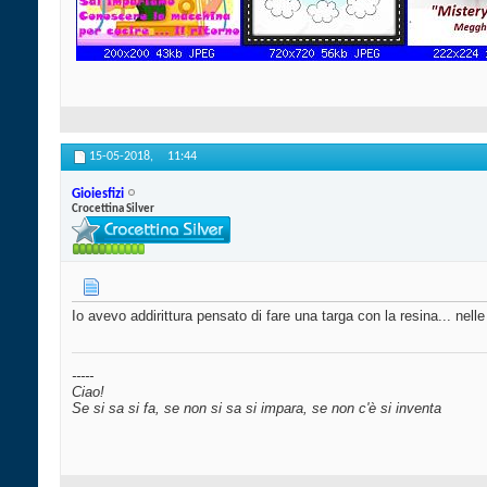
15-05-2018,
11:44
Gioiesfizi
Crocettina Silver
Io avevo addirittura pensato di fare una targa con la resina... nelle 
-----
Ciao!
Se si sa si fa, se non si sa si impara, se non c'è si inventa