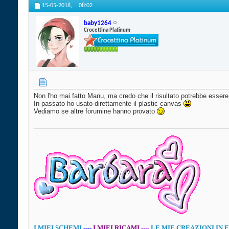
15-05-2018,
08:02
baby1264
Crocettina Platinum
Non l'ho mai fatto Manu, ma credo che il risultato potrebbe essere
In passato ho usato direttamente il plastic canvas
Vediamo se altre forumine hanno provato
I MIEI SCHEMI
----
I MIEI RICAMI
----
LE MIE CREAZIONI IN 