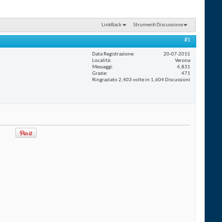
LinkBack
Strumenti Discussione
#1
Data Registrazione
20-07-2015
Località
Verona
Messaggi
4,831
Grazie
471
Ringraziato 2,403 volte in 1,604 Discussioni