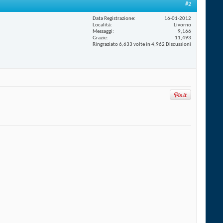
#2
Data Registrazione
16-01-2012
Località
Livorno
Messaggi
9,166
Grazie
11,493
Ringraziato 6,633 volte in 4,962 Discussioni