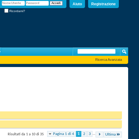
Aiuto
Registrazione
Ricordami?
Ricerca Avanzata
Pagina 1 di 4
1
2
3
...
Risultati da 1 a 10 di 35
Ultima