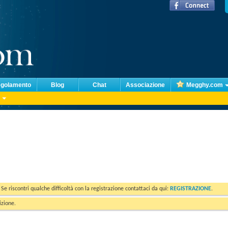
golamento
Blog
Chat
Associazione
Megghy.com
. Se riscontri qualche difficoltà con la registrazione contattaci da qui:
REGISTRAZIONE
.
izione.