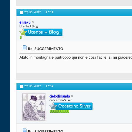
29-06-2009,
17:11
elisa78
Utente + Blog
Re: SUGGERIMENTO
Abito in montagna e purtroppo qui non è così facile, si mi piacereb
29-06-2009,
17:14
cielodirlanda
Crocettina Silver
Re: SUGGERIMENTO