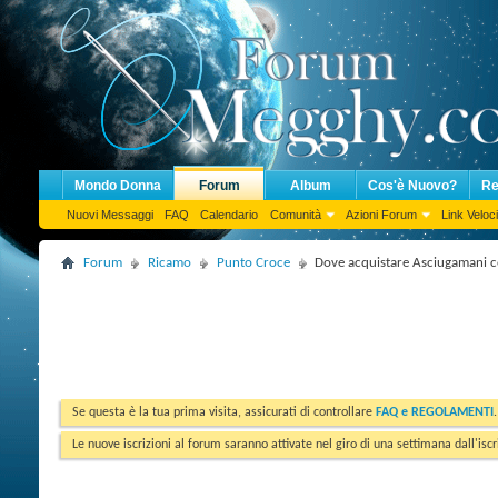
Mondo Donna
Forum
Album
Cos'è Nuovo?
Re
Nuovi Messaggi
FAQ
Calendario
Comunità
Azioni Forum
Link Veloci
Forum
Ricamo
Punto Croce
Dove acquistare Asciugamani co
Se questa è la tua prima visita, assicurati di controllare
FAQ e REGOLAMENTI
Le nuove iscrizioni al forum saranno attivate nel giro di una settimana dall'iscr