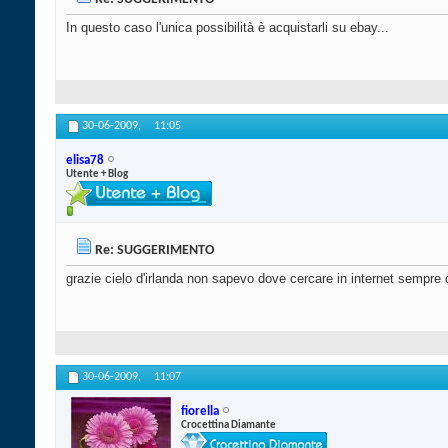
In questo caso l'unica possibilità è acquistarli su ebay...
30-06-2009,
11:05
elisa78
Utente + Blog
Re: SUGGERIMENTO
grazie cielo d'irlanda non sapevo dove cercare in internet sempre d
30-06-2009,
11:07
fiorella
Crocettina Diamante