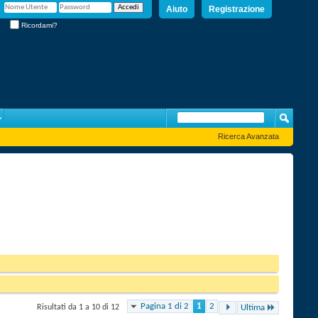
Aiuto
Registrazione
Ricordami?
Ricerca Avanzata
Pagina 1 di 2
1
2
Risultati da 1 a 10 di 12
Ultima