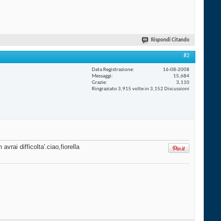
Rispondi Citando
#2
Data Registrazione
16-08-2008
Messaggi
15,684
Grazie
3,110
Ringraziato 3,915 volte in 3,152 Discussioni
rai difficolta'.ciao,fiorella