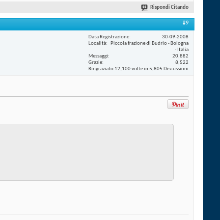
Rispondi Citando
#9
Data Registrazione
30-09-2008
Località
Piccola frazione di Budrio - Bologna
- Italia
Messaggi
20,882
Grazie
8,522
Ringraziato 12,100 volte in 5,805 Discussioni