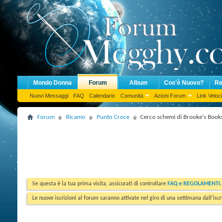
Mondo Donna
Forum
Album
Cos'è Nuovo?
Re
Nuovi Messaggi
FAQ
Calendario
Comunità
Azioni Forum
Link Veloci
Forum
Ricamo
Punto Croce
Cerco schemi di Brooke's Book
Se questa è la tua prima visita, assicurati di controllare
FAQ e REGOLAMENTI
Le nuove iscrizioni al forum saranno attivate nel giro di una settimana dall'iscr