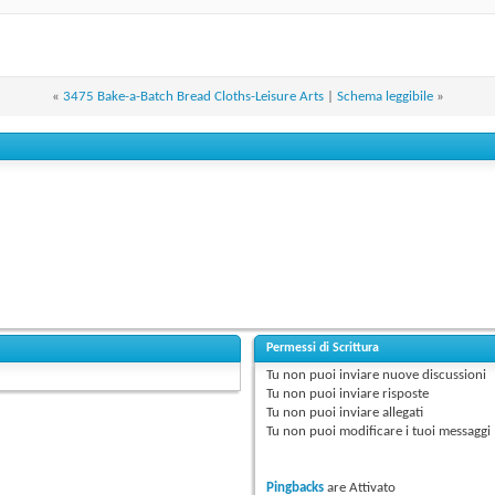
«
3475 Bake-a-Batch Bread Cloths-Leisure Arts
|
Schema leggibile
»
Permessi di Scrittura
Tu
non puoi
inviare nuove discussioni
Tu
non puoi
inviare risposte
Tu
non puoi
inviare allegati
Tu
non puoi
modificare i tuoi messaggi
Pingbacks
are
Attivato