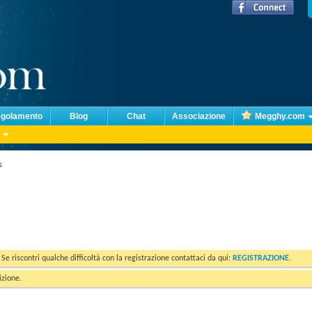
golamento
Blog
Chat
Associazione
Megghy.com
s
. Se riscontri qualche difficoltà con la registrazione contattaci da qui:
REGISTRAZIONE
.
izione.