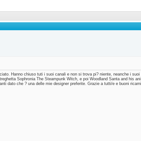
iato. Hanno chiuso tuti i suoi canali e non si trova pi? niente, neanche i suoi
la streghetta Sophronia The Steampunk Witch, e poi Woodland Santa and his an
nti dato che ? una delle mie designer preferite. Grazie a tutti/e e buoni ricam