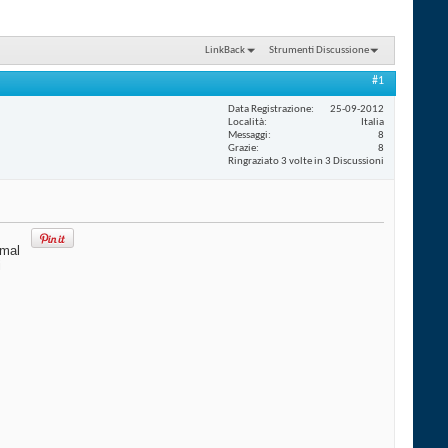
LinkBack
Strumenti Discussione
#1
Data Registrazione
25-09-2012
Località
Italia
Messaggi
8
Grazie
8
Ringraziato 3 volte in 3 Discussioni
imal
i