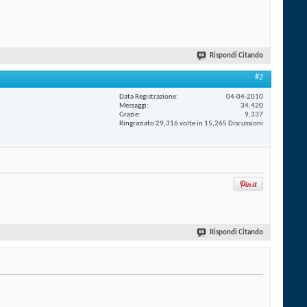
Rispondi Citando
#2
Data Registrazione
04-04-2010
Messaggi
34,420
Grazie
9,337
Ringraziato 29,316 volte in 15,265 Discussioni
Rispondi Citando