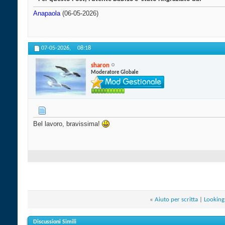
Anapaola
(06-05-2026)
07-05-2026,
08:18
sharon
Moderatore Globale
Bel lavoro, bravissima!
«
Aiuto per scritta
|
Looking
Discussioni Simili