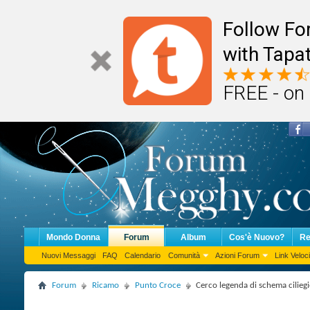
Follow F
with Tapat
FREE - on
Mondo Donna
Forum
Album
Cos'è Nuovo?
Re
Nuovi Messaggi
FAQ
Calendario
Comunità
Azioni Forum
Link Veloci
Forum
Ricamo
Punto Croce
Cerco legenda di schema ciliegi