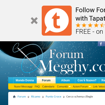
Follow F
with Tapat
FREE - on
Mondo Donna
Forum
Album
Cos'è Nuovo?
Re
Nuovi Messaggi
FAQ
Calendario
Comunità
Azioni Forum
Link Veloci
Forum
Ricamo
Punto Croce
Cerco schema ciliegie