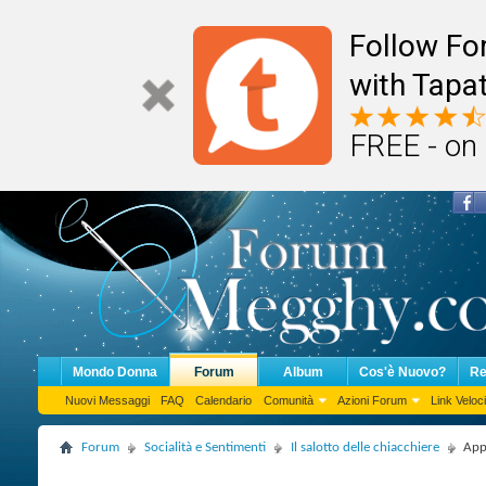
Follow F
with Tapat
FREE - on
Mondo Donna
Forum
Album
Cos'è Nuovo?
Re
Nuovi Messaggi
FAQ
Calendario
Comunità
Azioni Forum
Link Veloci
Forum
Socialità e Sentimenti
Il salotto delle chiacchiere
Appl