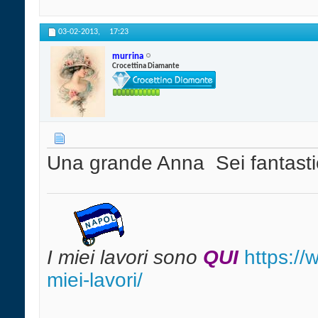
03-02-2013,
17:23
murrina
Crocettina Diamante
Una grande Anna
Sei fantast
I miei lavori sono
QUI
https:/
miei-lavori/