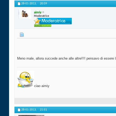
28-01-2013,
20:59
aimiy
Moderatrice
Meno male, allora succede anche alle altre!!!! pensavo di essere l
ciao aimiy
28-01-2013,
21:51