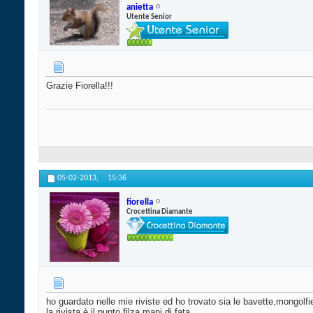
anietta
Utente Senior
Grazie Fiorella!!!
05-02-2013,
15:36
fiorella
Crocettina Diamante
ho guardato nelle mie riviste ed ho trovato sia le bavette,mongolf
la rivista è il punto filza mani di fata,