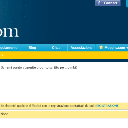
golamento
Blog
Chat
Associazione
Megghy.com
Schemi punto vagonite o punto scritto per...bimbi!
. Se riscontri qualche difficoltà con la registrazione contattaci da qui:
REGISTRAZIONE
.
izione.