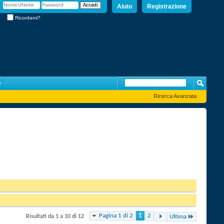
Aiuto
Registrazione
Ricordami?
Ricerca Avanzata
Pagina 1 di 2
1
2
Risultati da 1 a 10 di 12
Ultima