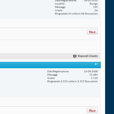
Data Registrazione
28-05-2010
Località
Rovigo
Messaggi
199
Grazie
26
Ringraziato 52 volte in 48 Discussioni
Rispondi Citando
#7
Data Registrazione
16-08-2008
Messaggi
15,684
Grazie
3,110
Ringraziato 3,915 volte in 3,152 Discussioni