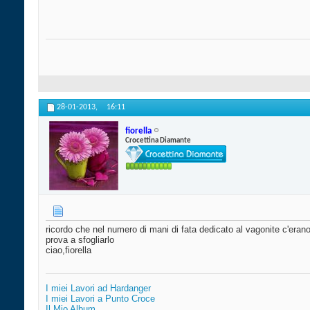
28-01-2013,
16:11
fiorella
Crocettina Diamante
ricordo che nel numero di mani di fata dedicato al vagonite c'eran
prova a sfogliarlo
ciao,fiorella
I miei Lavori ad Hardanger
I miei Lavori a Punto Croce
Il Mio Album