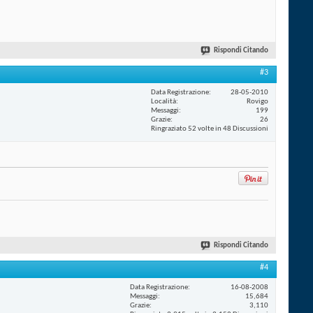
Rispondi Citando
#3
Data Registrazione
28-05-2010
Località
Rovigo
Messaggi
199
Grazie
26
Ringraziato 52 volte in 48 Discussioni
Rispondi Citando
#4
Data Registrazione
16-08-2008
Messaggi
15,684
Grazie
3,110