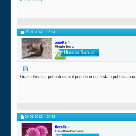
28-01-2013,
16:23
anietta
Utente Senior
Grazie Fiorella, potresti dirmi il periodo in cui è stato pubblicato 
28-01-2013,
20:33
fiorella
Crocettina Diamante