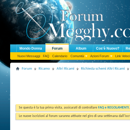
Mondo Donna
Forum
Album
Cos'è Nuovo?
Re
Nuovi Messaggi
FAQ
Calendario
Comunità
Azioni Forum
Link Veloci
Forum
Ricamo
Altri Ricami
Richiesta schemi Altri Ricami
Se questa è la tua prima visita, assicurati di controllare
FAQ e REGOLAMENTI
Le nuove iscrizioni al forum saranno attivate nel giro di una settimana dall'iscr