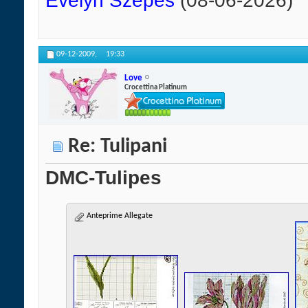
Evelyn Szepes
(08-06-2026)
09-12-2009,
19:33
Love
Crocettina Platinum
Re: Tulipani
DMC-Tulipes
Anteprime Allegate