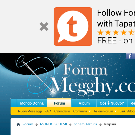
Follow F
with Tapat
FREE - on
Mondo Donna
Forum
Album
Cos'è Nuovo?
Re
Nuovi Messaggi
FAQ
Calendario
Comunità
Azioni Forum
Link Veloci
Forum
MONDO SCHEMI
Schemi Natura
Tulipani