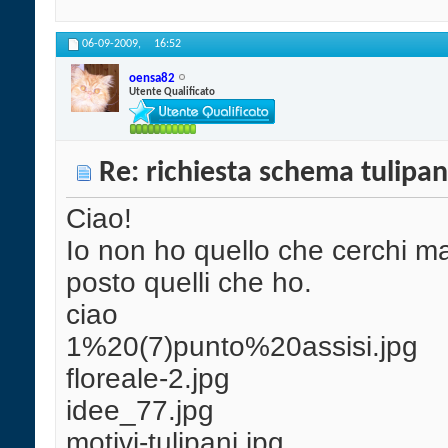
06-09-2009,
16:52
oensa82
Utente Qualificato
Re: richiesta schema tulipan
Ciao!
Io non ho quello che cerchi ma v
posto quelli che ho.
ciao
1%20(7)punto%20assisi.jpg
floreale-2.jpg
idee_77.jpg
motivi-tulipani.jpg