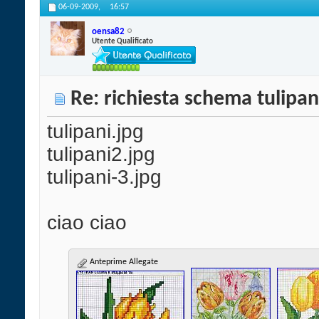
06-09-2009,
16:57
oensa82
Utente Qualificato
Re: richiesta schema tulipan
tulipani.jpg
tulipani2.jpg
tulipani-3.jpg
ciao ciao
Anteprime Allegate