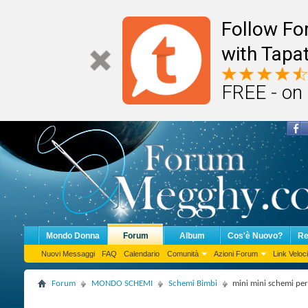
Follow F
with Tapat
FREE - on
Mondo Donna
Forum
Album
Cos'è Nuovo?
Re
Nuovi Messaggi
FAQ
Calendario
Comunità
Azioni Forum
Link Veloci
Forum
MONDO SCHEMI
Schemi Bimbi
mini mini schemi per 