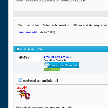
Ultima modifica di Account non Attivo; 29-01-2013 alle
15:18
Per questo Post, l'utente Account non Attivo e' stato ringraziat
maria teresa49
(04-02-2013)
24-04-2013,
17:23
Account non Attivo
Crocettina Diamante
mini-mini schemi infantili
Ecco degli schemini veramente ini - ini!!