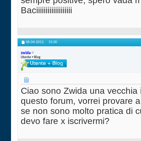
sempre positive, spero vada m
Baciiiiiiiiiiiiiiiiiii
06-04-2012,
15:30
zwida
Utente + Blog
Ciao sono Zwida una vecchia i
questo forum, vorrei provare 
se non sono molto pratica di
devo fare x iscrivermi?