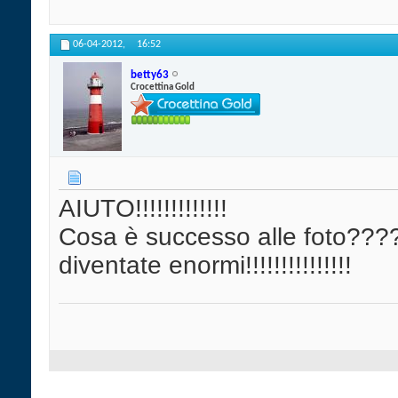
06-04-2012,
16:52
betty63
Crocettina Gold
AIUTO!!!!!!!!!!!!!
Cosa è successo alle foto?
diventate enormi!!!!!!!!!!!!!!!