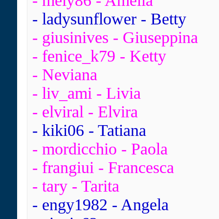
- mely86 - Amelia
- ladysunflower - Betty
- giusinives - Giuseppina
- fenice_k79 - Ketty
- Neviana
- liv_ami - Livia
- elviral - Elvira
- kiki06 - Tatiana
- mordicchio - Paola
- frangiui - Francesca
- tary - Tarita
- engy1982 - Angela