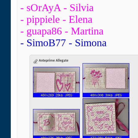
- sOrAyA - Silvia
- pippiele - Elena
- guapa86 - Martina
- SimoB77 - Simona
Anteprime Allegate