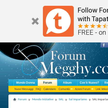
Follow F
with Tapat
FREE - on
Mondo Donna
Forum
Album
Cos'è Nuovo?
Re
Nuovi Messaggi
FAQ
Calendario
Comunità
Azioni Forum
Link Veloci
Forum
Mondo Iniziative
SAL
Sal Impariamo
SAL Impariam