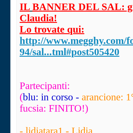
IL
BANNER DEL SAL: gr
Claudia!
Lo trovate qui:
http://www.megghy.com/f
94/sal...tml#post505420
Partecipanti:
(
blu: in corso -
arancione: 1
fucsia: FINITO!)
- lidiatara1 - Lidia