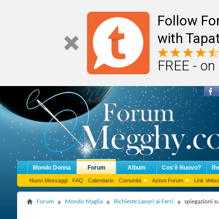
Follow F
with Tapat
FREE - on
Mondo Donna
Forum
Album
Cos'è Nuovo?
Re
Nuovi Messaggi
FAQ
Calendario
Comunità
Azioni Forum
Link Veloci
Forum
Mondo Maglia
Richieste Lavori ai Ferri
spiegazioni su