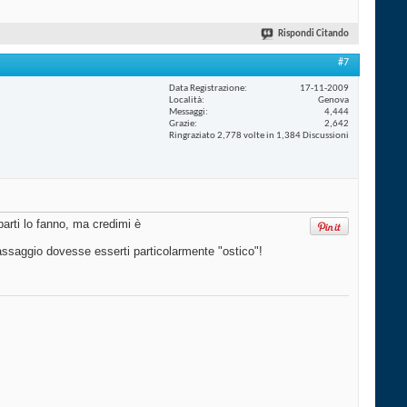
Rispondi Citando
#7
Data Registrazione
17-11-2009
Località
Genova
Messaggi
4,444
Grazie
2,642
Ringraziato 2,778 volte in 1,384 Discussioni
 parti lo fanno, ma credimi è
 passaggio dovesse esserti particolarmente "ostico"!