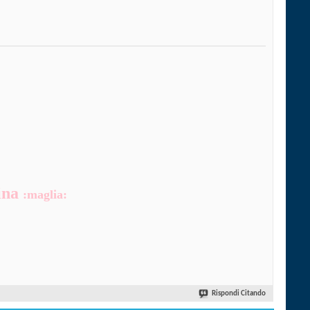
ina
:maglia:
Rispondi Citando