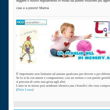
leggere il nostro regolamento in modo da poterti muovere più agil
ciao e a presto! Marina
E' importante non limitarsi ad aiutare qualcuno per dovere o per diletto
Se lo si fa con amore e compassione, con un sorriso e con parole gentili
si procura di certo una gioia agli altri.
L'atto in se stesso può sembrare identico,ma i benefici che esso compor
(
Dalai Lama
)