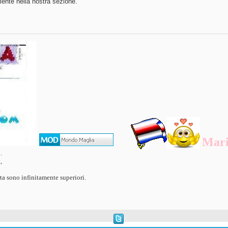
mente nella nostra sezione.
Mar
.
,
ta sono infinitamente superiori.