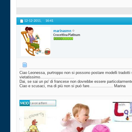
12-12-2011,
16:41
marinasmn
Crocettina Platinum
Ciao Leonessa, purtroppo non si possono postare modelli tradotti senz
vietatissimo.............................
Dai, se sai un po' di francese non dovrebbe essere particolarmente 
Ciao e scusaci, ma di più non si può fare.................... Marina