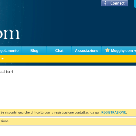
golamento
Blog
Chat
Associazione
Megghy.com
 ai ferri
. Se riscontri qualche difficoltà con la registrazione contattaci da qui:
REGISTRAZIONE
.
izione.