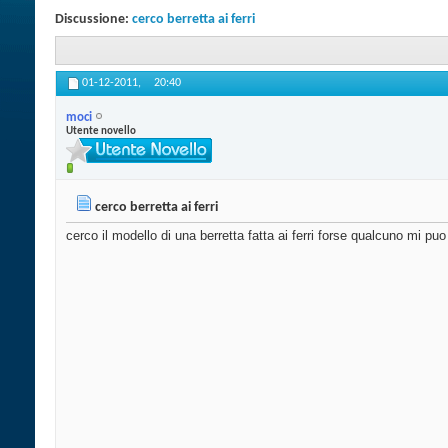
Discussione:
cerco berretta ai ferri
01-12-2011,
20:40
moci
Utente novello
cerco berretta ai ferri
cerco il modello di una berretta fatta ai ferri forse qualcuno mi puo