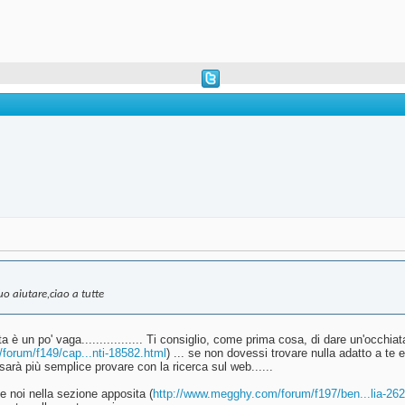
uo aiutare,ciao a tutte
hiesta è un po' vaga................. Ti consiglio, come prima cosa, di dare un'occh
forum/f149/cap...nti-18582.html
) ... se non dovessi trovare nulla adatto a te
sarà più semplice provare con la ricerca sul web......
e noi nella sezione apposita (
http://www.megghy.com/forum/f197/ben...lia-26