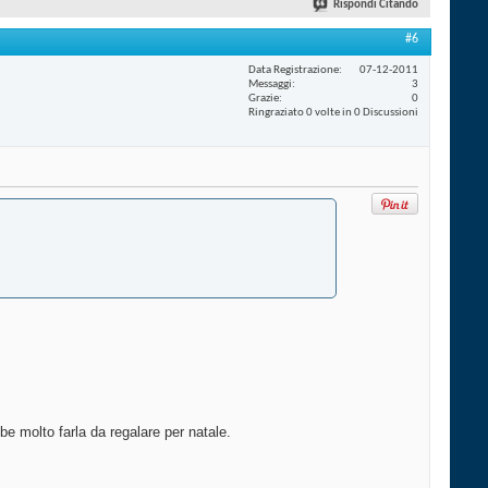
Rispondi Citando
#6
Data Registrazione
07-12-2011
Messaggi
3
Grazie
0
Ringraziato 0 volte in 0 Discussioni
be molto farla da regalare per natale.