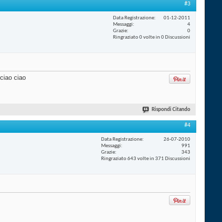
#3
Data Registrazione
01-12-2011
Messaggi
4
Grazie
0
Ringraziato 0 volte in 0 Discussioni
ciao ciao
Rispondi Citando
#4
Data Registrazione
26-07-2010
Messaggi
991
Grazie
343
Ringraziato 643 volte in 371 Discussioni