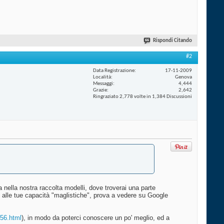
Rispondi Citando
#2
Data Registrazione
17-11-2009
Località
Genova
Messaggi
4,444
Grazie
2,642
Ringraziato 2,778 volte in 1,384 Discussioni
iata nella nostra raccolta modelli, dove troverai una parte
 e alle tue capacità "maglistiche", prova a vedere su Google
256.html
), in modo da poterci conoscere un po' meglio, ed a