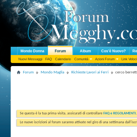
Mondo Donna
Forum
Album
Cos'è Nuovo?
Re
Nuovi Messaggi
FAQ
Calendario
Comunità
Azioni Forum
Link Veloci
Forum
Mondo Maglia
Richieste Lavori ai Ferri
cerco berretta
Se questa è la tua prima visita, assicurati di controllare
FAQ e REGOLAMENTI
Le nuove iscrizioni al forum saranno attivate nel giro di una settimana dall'iscr