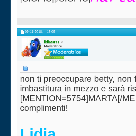
09-11-2010,
15:05
lidiatara1
Moderatrice
non ti preoccupare betty, non f
imbastitura in mezzo e sarà riso
[MENTION=5754]MARTA[/MENTI
complimenti!
Lidia