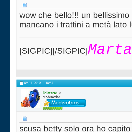
wow che bello!!! un bellissimo 
mancano i trattini a metà lato 
Marta
[SIGPIC][/SIGPIC]
09-11-2010,
10:57
lidiatara1
Moderatrice
scusa betty solo ora ho capito d