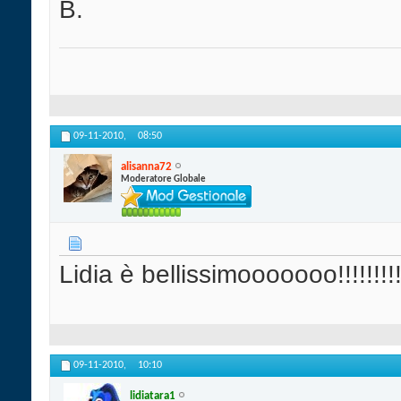
B.
09-11-2010,
08:50
alisanna72
Moderatore Globale
Lidia è bellissimooooooo!!!!!!!!!
09-11-2010,
10:10
lidiatara1