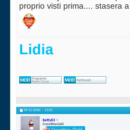
proprio visti prima.... stasera a
Lidia
09-11-2010,
11:01
betty63
Crocettina Gold