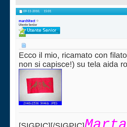
09-11-2010,
15:01
marchitect
Utente Senior
Ecco il mio, ricamato con filato
non si capisce!) su tela aida r
Marta
[SIGPIC][/SIGPIC]