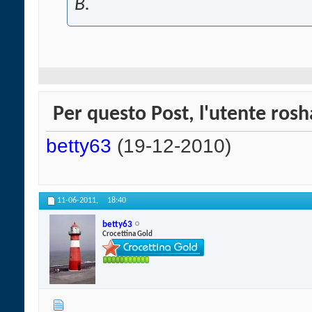
B.
Per questo Post, l'utente rosh
betty63
(19-12-2010)
11-06-2011,
18:40
betty63
Crocettina Gold