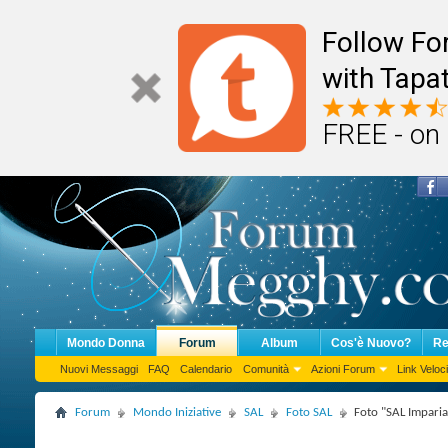
Follow F
with Tapat
FREE - on
Mondo Donna
Forum
Album
Cos'è Nuovo?
Re
Nuovi Messaggi
FAQ
Calendario
Comunità
Azioni Forum
Link Veloci
Forum
Mondo Iniziative
SAL
Foto SAL
Foto "SAL Impari