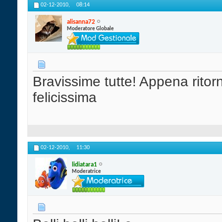
02-12-2010,
08:14
alisanna72
Moderatore Globale
Bravissime tutte! Appena ritor
felicissima
02-12-2010,
11:30
lidiatara1
Moderatrice