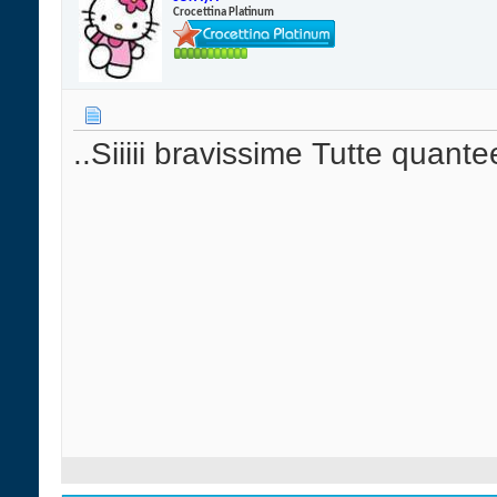
Crocettina Platinum
..Siiiii bravissime Tutte quant