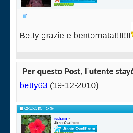
Betty grazie e bentornata!!!!!!!
Per questo Post, l'utente stay6
betty63
(19-12-2010)
02-12-2010,
17:36
roshann
Utente Qualificato