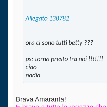
Allegato 138782
ora ci sono tutti betty ???
ps: torna presto tra noi !!!!!!!
ciao
nadia
Brava Amaranta!
E brave a tutte le ragazze che 