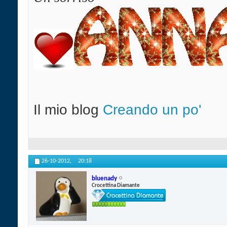
Il mio blog
Creando un po'
26-10-2012,
20:18
bluenady
Crocettina Diamante