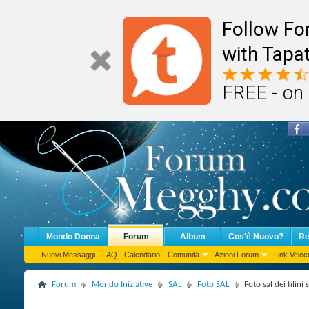
Follow F
with Tapat
FREE - on
Mondo Donna
Forum
Album
Cos'è Nuovo?
Re
Nuovi Messaggi
FAQ
Calendario
Comunità
Azioni Forum
Link Veloci
Forum
Mondo Iniziative
SAL
Foto SAL
Foto sal dei filin