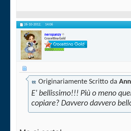
26-10-2012,
14:06
neropanzy
Crocettina Gold
Originariamente Scritto da
Ann
E' bellissimo!!! Più o meno quel
copiare? Davvero davvero bello