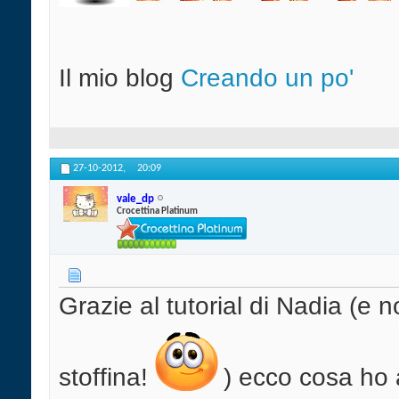
Il mio blog
Creando un po'
27-10-2012,
20:09
vale_dp
Crocettina Platinum
Grazie al tutorial di Nadia (e 
stoffina!
) ecco cosa ho 