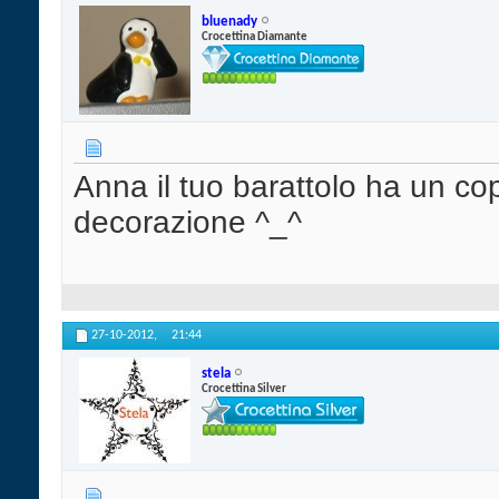
bluenady
Crocettina Diamante
Anna il tuo barattolo ha un co
decorazione ^_^
27-10-2012,
21:44
stela
Crocettina Silver