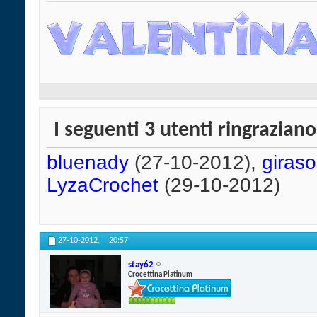
I seguenti 3 utenti ringrazian
bluenady
(27-10-2012),
giras
LyzaCrochet
(29-10-2012)
27-10-2012,
20:57
stay62
Crocettina Platinum