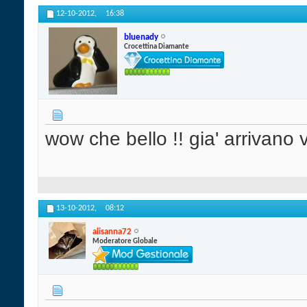
12-10-2012,
16:38
bluenady
Crocettina Diamante
wow che bello !! gia' arrivano v
13-10-2012,
08:12
alisanna72
Moderatore Globale