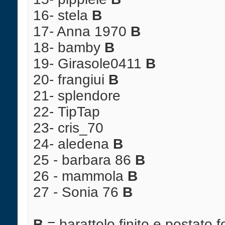
16- stela
B
17- Anna 1970
B
18- bamby
B
19- Girasole0411
B
20- frangiui
B
21- splendore
22- TipTap
23- cris_70
24- aledena
B
25 - barbara 86
B
26 - mammola
B
27 - Sonia 76
B
B
= barattolo finito e postato f