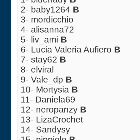
2- baby1264
B
3- mordicchio
4- alisanna72
5- liv_ami
B
6- Lucia Valeria Aufiero
B
7- stay62
B
8- elviral
9- Vale_dp
B
10- Mortysia
B
11- Daniela69
12- neropanzy
B
13- LizaCrochet
14- Sandysy
15- pippiele
B