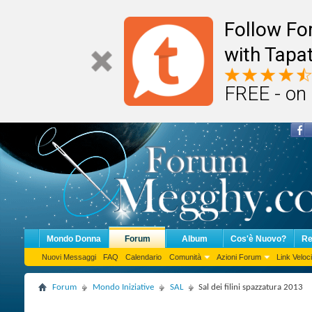
Follow F
with Tapat
FREE - on
Mondo Donna
Forum
Album
Cos'è Nuovo?
Re
Nuovi Messaggi
FAQ
Calendario
Comunità
Azioni Forum
Link Veloci
Forum
Mondo Iniziative
SAL
Sal dei filini spazzatura 2013