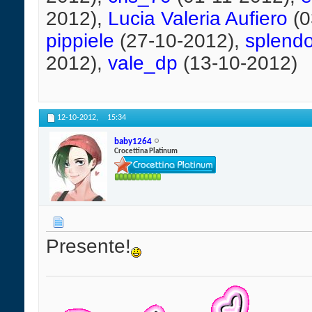
2012),
Lucia Valeria Aufiero
(0
pippiele
(27-10-2012),
splend
2012),
vale_dp
(13-10-2012)
12-10-2012,
15:34
baby1264
Crocettina Platinum
Presente!