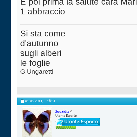
E poi prima la salute cara Mari
1 abbraccio
Si sta come
d'autunno
sugli alberi
le foglie
G.Ungaretti
01-05-2011,
18:51
Zeuxidia
Utente Esperto