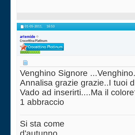
01-05-2011,
16:53
artemide
Crocettina Platinum
Venghino Signore ...Venghino.
Annalisa grazie grazie..I tuoi da
Vado ad inserirti....Ma il color
1 abbraccio
Si sta come
d'autunno