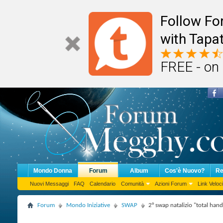
Follow F
with Tapat
FREE - on
Mondo Donna
Forum
Album
Cos'è Nuovo?
Re
Nuovi Messaggi
FAQ
Calendario
Comunità
Azioni Forum
Link Veloci
Forum
Mondo Iniziative
SWAP
2° swap natalizio "total han