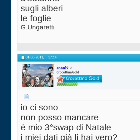
sugli alberi
le foglie
G.Ungaretti
01-05-2011,
17:14
ansa69
Crocettina Gold
io ci sono
non posso mancare
è mio 3°swap di Natale
i miei dati già li hai vero?