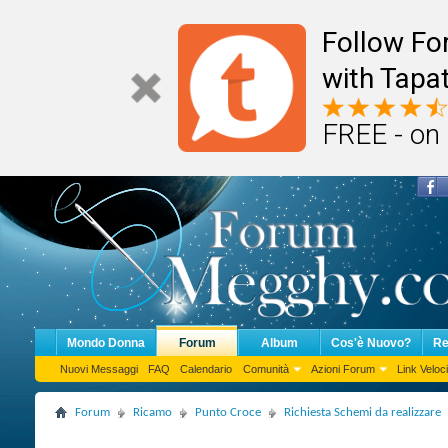
Follow F
with Tapat
FREE - on
Mondo Donna
Forum
Album
Cos'è Nuovo?
Re
Nuovi Messaggi
FAQ
Calendario
Comunità
Azioni Forum
Link Veloci
Forum
Ricamo
Punto Croce
Richiesta Schemi da realizzare