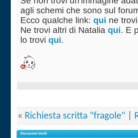
Se non trovi un'immagine adatt
agli schemi che sono sul foru
Ecco qualche link:
qui
ne trov
Ne trovi altri di Natalia
qui
. E 
lo trovi
qui
.
«
Richiesta scritta "fragole"
|
Discussioni Simili