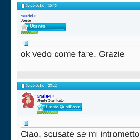
18-05-2015,
15:46
casarini
Utente
ok vedo come fare. Grazie
18-05-2015,
20:22
GraziaM
Utente Qualificato
Ciao, scusate se mi intromett