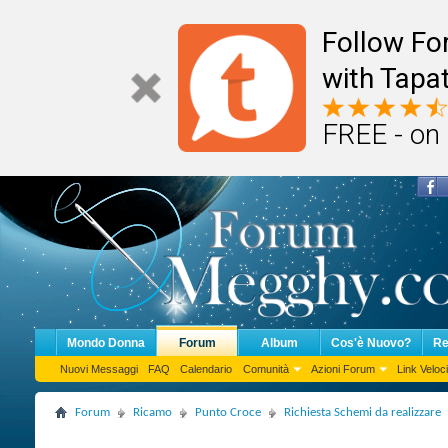
Follow F
with Tapat
FREE - on
Mondo Donna
Forum
Album
Cos'è Nuovo?
Re
Nuovi Messaggi
FAQ
Calendario
Comunità
Azioni Forum
Link Veloci
Forum
Ricamo
Punto Croce
Richiesta Schemi da realizzare