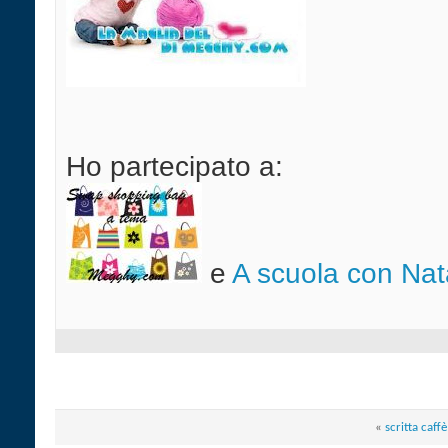
Ho partecipato a:
e
A scuola con Nata
«
scritta caffè