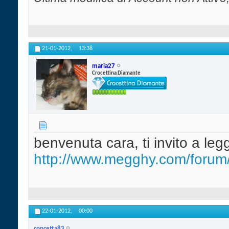
21-01-2012,
13:38
maria27
Crocettina Diamante
benvenuta cara, ti invito a leg
http://www.megghy.com/forum/f
22-01-2012,
00:00
concetta83