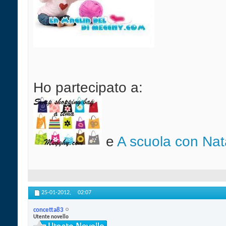
Ho partecipato a:
e
A scuola con Nata
25-01-2012,
02:07
concetta83
Utente novello