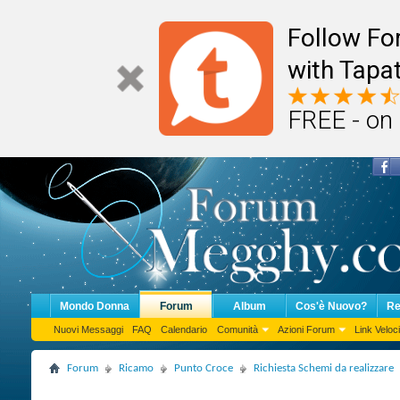
Follow F
with Tapat
FREE - on
Mondo Donna
Forum
Album
Cos'è Nuovo?
Re
Nuovi Messaggi
FAQ
Calendario
Comunità
Azioni Forum
Link Veloci
Forum
Ricamo
Punto Croce
Richiesta Schemi da realizzare