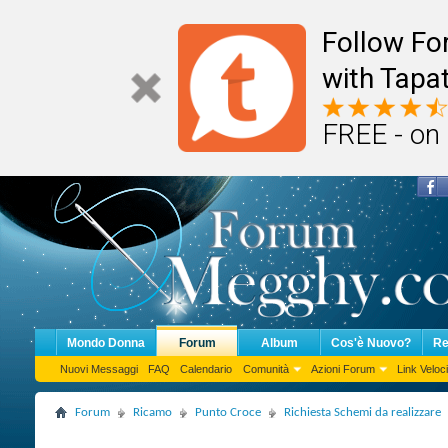
Follow F
with Tapat
FREE - on
Mondo Donna
Forum
Album
Cos'è Nuovo?
Re
Nuovi Messaggi
FAQ
Calendario
Comunità
Azioni Forum
Link Veloci
Forum
Ricamo
Punto Croce
Richiesta Schemi da realizzare