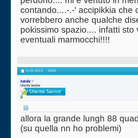
perdono.... mi è venuto in ment
contando....-.-' accipikkia che 
vorrebbero anche qualche diseg
pokissimo spazio.... infatti st
eventuali marmocchi!!!!
15-01-2013,
16:04
nataly
Utente Senior
allora la grande lungh 88 quad
(su quella nn ho problemi)