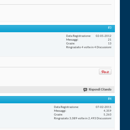
#3
Data Registrazione
02-05-2012
Messaggi
21
Grazie
13
Ringraziato 4 volte in 4 Discussioni
Rispondi Citando
#4
Data Registrazione
07-02-2011
Messaggi
4,359
Grazie
5,263
Ringraziato 3,089 volte in 2,493 Discussioni