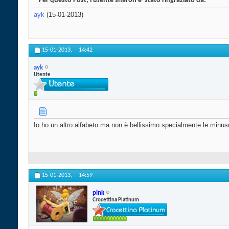
Per questo Post, l'utente sharon e' stato ringraziato da:
ayk
(15-01-2013)
15-01-2013,
14:42
ayk
Utente
Io ho un altro alfabeto ma non è bellissimo specialmente le minus
15-01-2013,
14:59
pink
Crocettina Platinum