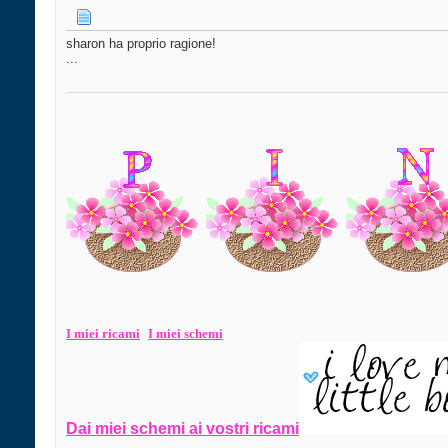
sharon ha proprio ragione!
...
I miei ri
cami
I miei schemi
Dai miei schemi ai vostri ricami