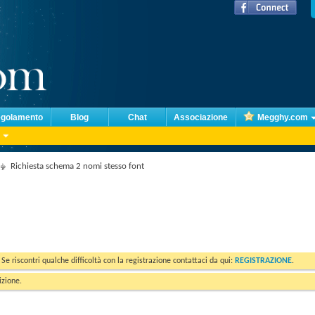
golamento
Blog
Chat
Associazione
Megghy.com
Richiesta schema 2 nomi stesso font
. Se riscontri qualche difficoltà con la registrazione contattaci da qui:
REGISTRAZIONE
.
izione.