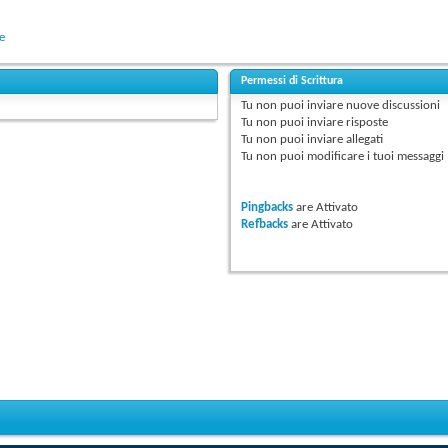
e
Permessi di Scrittura
Tu
non puoi
inviare nuove discussioni
Tu
non puoi
inviare risposte
Tu
non puoi
inviare allegati
Tu
non puoi
modificare i tuoi messaggi
Pingbacks
are
Attivato
Refbacks
are
Attivato