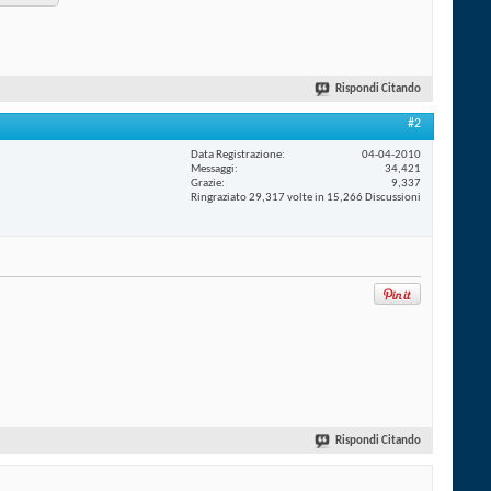
Rispondi Citando
#2
Data Registrazione
04-04-2010
Messaggi
34,421
Grazie
9,337
Ringraziato 29,317 volte in 15,266 Discussioni
Rispondi Citando