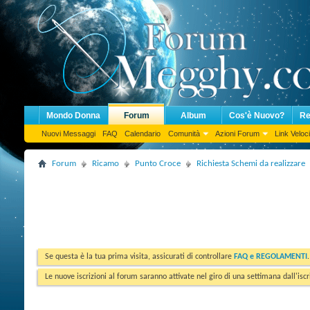
Mondo Donna
Forum
Album
Cos'è Nuovo?
Re
Nuovi Messaggi
FAQ
Calendario
Comunità
Azioni Forum
Link Veloci
Forum
Ricamo
Punto Croce
Richiesta Schemi da realizzare
Se questa è la tua prima visita, assicurati di controllare
FAQ e REGOLAMENTI
Le nuove iscrizioni al forum saranno attivate nel giro di una settimana dall'iscr