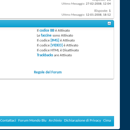
Ultimo Messaggio:
27-02-2008,
12:04
Risposte:
1
Ultimo Messaggio:
12-01-2008,
18:52
Il
codice BB
è
Attivato
Le
faccine
sono
Attivato
Il codice
[IMG]
è
Attivato
Il codice
[VIDEO]
è
Attivato
Il codice HTML è
Disattivato
Trackbacks
are
Attivato
Regole del Forum
Contattaci
Forum Mondo Blu
Archivio
Dichiarazione di Privacy
Cima