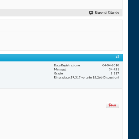
Rispondi Citando
#5
Data Registrazione
04-04-2010
Messaggi
34,421
Grazie
9,337
Ringraziato 29,317 volte in 15,266 Discussioni