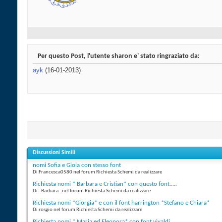
Per questo Post, l'utente sharon e' stato ringraziato da:
ayk
(16-01-2013)
Discussioni Simili
nomi Sofia e Gioia con stesso font
Di Francesca0580 nel forum Richiesta Schemi da realizzare
Richiesta nomi * Barbara e Cristian* con questo font.....
Di _Barbara_ nel forum Richiesta Schemi da realizzare
Richiesta nomi *Giorgia* e con il font harrington *Stefano e Chiara*
Di rosgio nel forum Richiesta Schemi da realizzare
Richiesta nomi * Maria ed Eleonora* con font vivaldi....