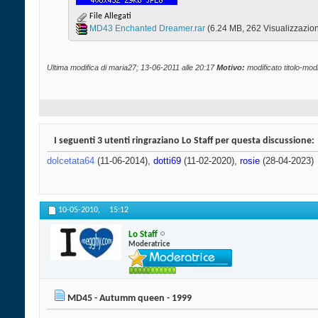
File Allegati
MD43 Enchanted Dreamer.rar‎
(6.24 MB, 262 Visualizzazion
Ultima modifica di maria27; 13-06-2011 alle
20:17
Motivo:
modificato titolo-modif
I seguenti 3 utenti ringraziano Lo Staff per questa discussione:
dolcetata64
(11-06-2014),
dotti69
(11-02-2020),
rosie
(28-04-2023)
10-05-2010,
15:12
Lo Staff
Moderatrice
MD45 - Autumm queen - 1999