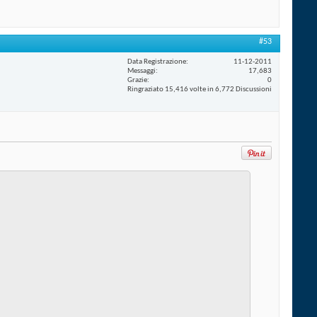
#53
Data Registrazione
11-12-2011
Messaggi
17,683
Grazie
0
Ringraziato 15,416 volte in 6,772 Discussioni