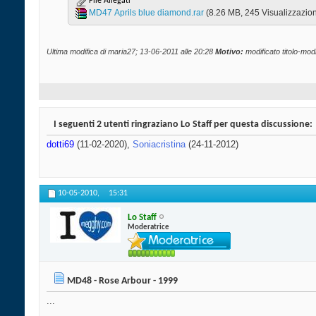
File Allegati
MD47 Aprils blue diamond.rar‎
(8.26 MB, 245 Visualizzazion
Ultima modifica di maria27; 13-06-2011 alle
20:28
Motivo:
modificato titolo-modif
I seguenti 2 utenti ringraziano Lo Staff per questa discussione:
dotti69
(11-02-2020),
Soniacristina
(24-11-2012)
10-05-2010,
15:31
Lo Staff
Moderatrice
MD48 - Rose Arbour - 1999
...