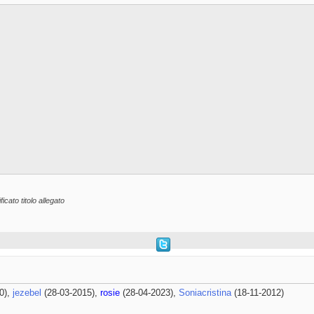
icato titolo allegato
0),
jezebel
(28-03-2015),
rosie
(28-04-2023),
Soniacristina
(18-11-2012)