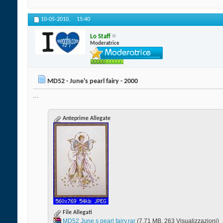
10-05-2010,
15:40
Lo Staff
Moderatrice
MD52 - June's pearl fairy - 2000
...
Anteprime Allegate
File Allegati
MD52 June s pearl fairy.rar‎
(7.71 MB, 263 Visualizzazioni)