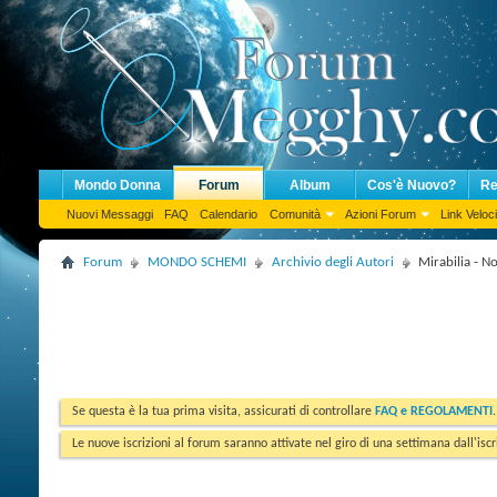
Mondo Donna
Forum
Album
Cos'è Nuovo?
Re
Nuovi Messaggi
FAQ
Calendario
Comunità
Azioni Forum
Link Veloci
Forum
MONDO SCHEMI
Archivio degli Autori
Mirabilia - N
Se questa è la tua prima visita, assicurati di controllare
FAQ e REGOLAMENTI
Le nuove iscrizioni al forum saranno attivate nel giro di una settimana dall'iscr