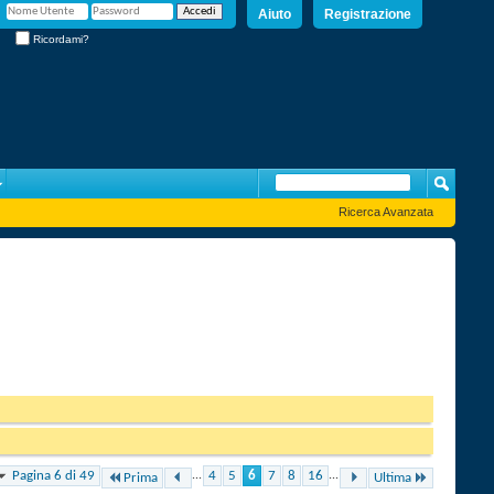
Aiuto
Registrazione
Ricordami?
Ricerca Avanzata
Pagina 6 di 49
...
4
5
6
7
8
16
...
Prima
Ultima