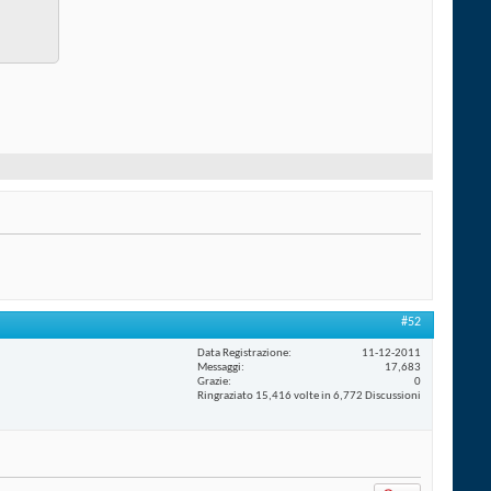
#52
Data Registrazione
11-12-2011
Messaggi
17,683
Grazie
0
Ringraziato 15,416 volte in 6,772 Discussioni