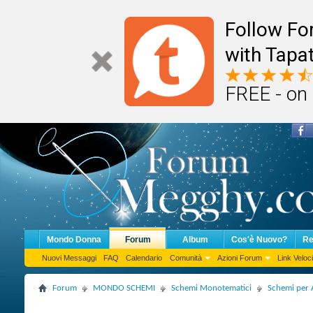
Follow F
with Tapat
FREE - on
Mondo Donna
Forum
Album
Cos'è Nuovo?
Re
Nuovi Messaggi
FAQ
Calendario
Comunità
Azioni Forum
Link Veloci
Forum
MONDO SCHEMI
Schemi Monotematici
Schemi per 