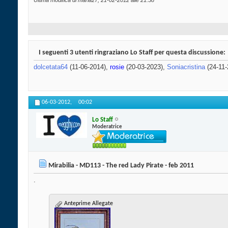
Ultima modifica di maria27; 21-02-2012 alle
21:38
I seguenti 3 utenti ringraziano Lo Staff per questa discussione:
dolcetata64
(11-06-2014),
rosie
(20-03-2023),
Soniacristina
(24-11-
06-03-2012,
00:02
Lo Staff
Moderatrice
Mirabilia - MD113 - The red Lady Pirate - feb 2011
.
Anteprime Allegate