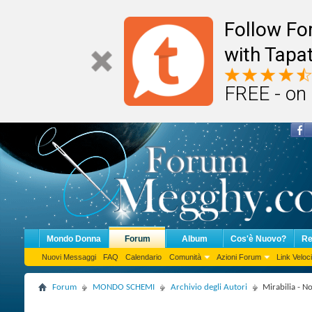
Follow F
with Tapat
FREE - on
Mondo Donna
Forum
Album
Cos'è Nuovo?
Re
Nuovi Messaggi
FAQ
Calendario
Comunità
Azioni Forum
Link Veloci
Forum
MONDO SCHEMI
Archivio degli Autori
Mirabilia - N