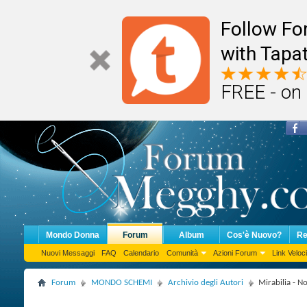
Follow F
with Tapat
FREE - on
Mondo Donna
Forum
Album
Cos'è Nuovo?
Re
Nuovi Messaggi
FAQ
Calendario
Comunità
Azioni Forum
Link Veloci
Forum
MONDO SCHEMI
Archivio degli Autori
Mirabilia - N