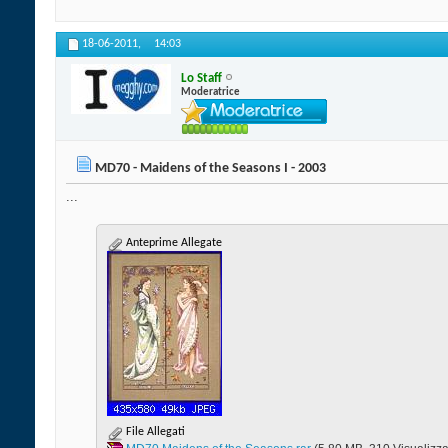
18-06-2011,
14:03
Lo Staff
Moderatrice
MD70 - Maidens of the Seasons I - 2003
...
Anteprime Allegate
File Allegati