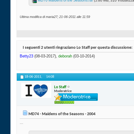
MD70 Maidens of the Seasons.rar‎
(5.80 MB, 310 Visualizza
Ultima modifica di maria27; 21-06-2011 alle
11:59
I seguenti 2 utenti ringraziano Lo Staff per questa discussione:
Betty23
(08-03-2017),
deborah
(03-10-2014)
18-06-2011,
14:08
Lo Staff
Moderatrice
MD74 - Maidens of the Seasons - 2004
...