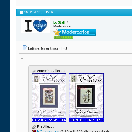
18-06-2011,
15:04
Lo Staff
Moderatrice
Letters from Nora - I - J
...
Anteprime Allegate
File Allegati
NC Letter I.rar‎
(2.80 MB, 229 Visualizzazioni)