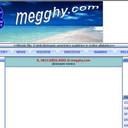
=>Mondo Blu: Il simil-dizionario umoristico suddiviso in ordine alfabetico<=
TORY
NEWS
RISORSE
EMOZIONI
BAMBINI
REL
G
IL VACCABOLARIO di megghy.com
dizionario ironico
T
GD
GI
SF
DI
GI