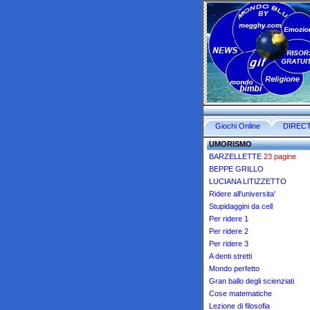
Giochi Online
DIREC
UMORISMO
BARZELLETTE
23 pagine
BEPPE GRILLO
LUCIANA LITIZZETTO
Ridere all'universita'
Stupidaggini da cell
Per ridere 1
Per ridere 2
Per ridere 3
A denti stretti
Mondo perfetto
Gran ballo degli scienziati
Cose matematiche
Lezione di filosofia