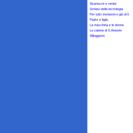
Stranezze e verita'
Schiavi della tecnologia
Per tutti i trentenni o giù di lì
Padre e figlio
La macchina e le donne
Le catene di S.Antonio
Silloggismi