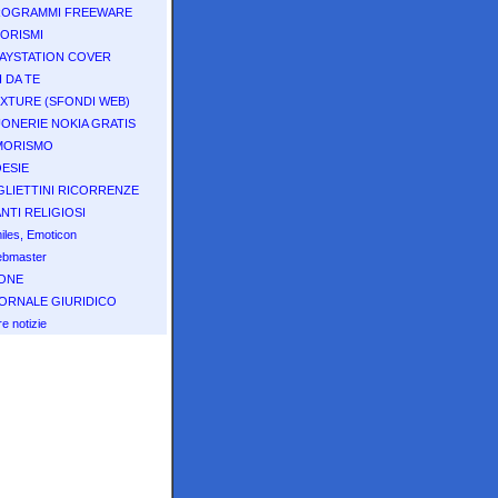
ROGRAMMI FREEWARE
ORISMI
AYSTATION COVER
I DA TE
XTURE (SFONDI WEB)
ONERIE NOKIA GRATIS
MORISMO
ESIE
GLIETTINI RICORRENZE
NTI RELIGIOSI
iles, Emoticon
bmaster
ONE
ORNALE GIURIDICO
re notizie