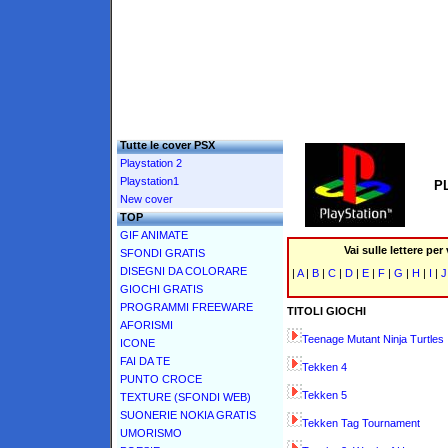
Tutte le cover PSX
Playstation 2
Playstation1
P
New cover
TOP
GIF ANIMATE
Vai sulle lettere per
SFONDI GRATIS
DISEGNI DA COLORARE
|
A
|
B
|
C
|
D
|
E
|
F
|
G
|
H
|
I
|
GIOCHI GRATIS
PROGRAMMI FREEWARE
TITOLI GIOCHI
AFORISMI
Teenage Mutant Ninja Turtles
ICONE
FAI DA TE
Tekken 4
PUNTO CROCE
Tekken 5
TEXTURE (SFONDI WEB)
SUONERIE NOKIA GRATIS
Tekken Tag Tournament
UMORISMO