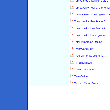
Tom Clancy's Splinter Cell: C
Tom & Jerry: War of the Whis
Tomb Raider: The Angel of D
Tony Hawk's Pro Skater 3
Tony Hawk's Pro Skater 4
Tony Hawk's Underground
Total Immersion Racing
Transworld Surf
True Crime: Streets of L.A.
TT Superbikes
Turok: Evolution
Twin Caliber
Twisted Metal: Black