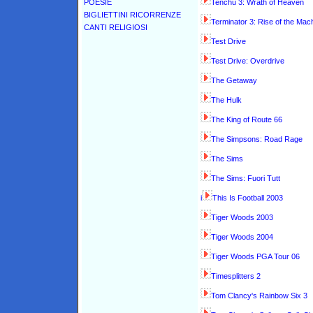
POESIE
Tenchu 3: Wrath of Heaven
BIGLIETTINI RICORRENZE
Terminator 3: Rise of the Mac
CANTI RELIGIOSI
Test Drive
Test Drive: Overdrive
The Getaway
The Hulk
The King of Route 66
The Simpsons: Road Rage
The Sims
The Sims: Fuori Tutt
i
This Is Football 2003
Tiger Woods 2003
Tiger Woods 2004
Tiger Woods PGA Tour 06
Timesplitters 2
Tom Clancy's Rainbow Six 3