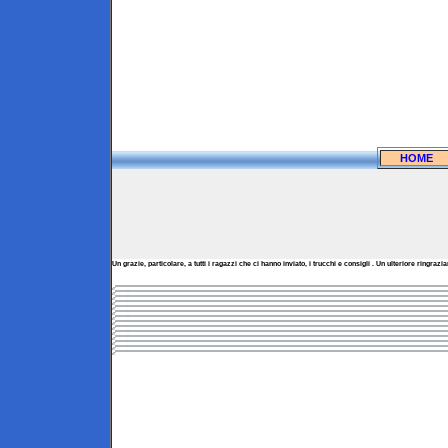
HOME
Un grazie, particolare, a tutti i ragazzi che ci hanno inviato, i trucchi e consigli . Un ulteriore ringr