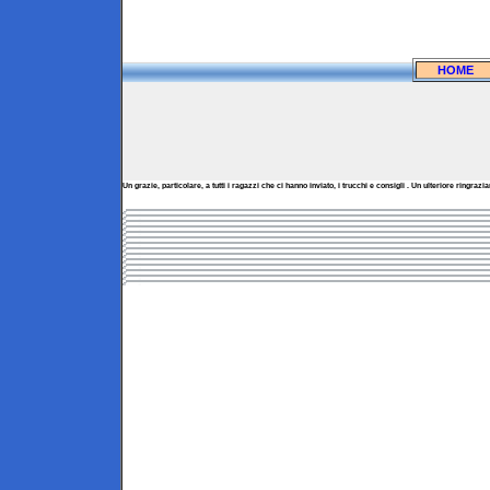
HOME
Un grazie, particolare, a tutti i ragazzi che ci hanno inviato, i trucchi e consigli . Un ulteriore ringr