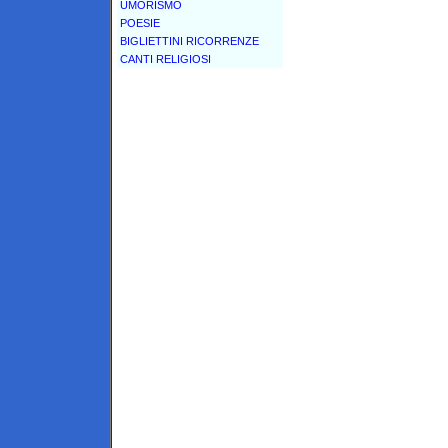
UMORISMO
POESIE
BIGLIETTINI RICORRENZE
CANTI RELIGIOSI