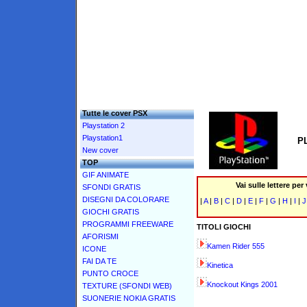
Tutte le cover PSX
Playstation 2
Playstation1
P
New cover
TOP
GIF ANIMATE
Vai sulle lettere per
SFONDI GRATIS
DISEGNI DA COLORARE
|
A
|
B
|
C
|
D
|
E
|
F
|
G
|
H
|
I
|
GIOCHI GRATIS
PROGRAMMI FREEWARE
TITOLI GIOCHI
AFORISMI
Kamen Rider 555
ICONE
FAI DA TE
Kinetica
PUNTO CROCE
Knockout Kings 2001
TEXTURE (SFONDI WEB)
SUONERIE NOKIA GRATIS