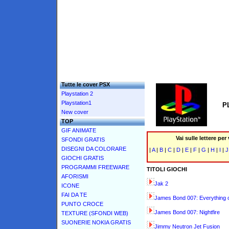
Tutte le cover PSX
Playstation 2
Playstation1
P
New cover
TOP
GIF ANIMATE
Vai sulle lettere per
SFONDI GRATIS
DISEGNI DA COLORARE
|
A
|
B
|
C
|
D
|
E
|
F
|
G
|
H
|
I
|
GIOCHI GRATIS
PROGRAMMI FREEWARE
TITOLI GIOCHI
AFORISMI
Jak 2
ICONE
FAI DA TE
James Bond 007: Everything o
PUNTO CROCE
James Bond 007: Nightfire
TEXTURE (SFONDI WEB)
SUONERIE NOKIA GRATIS
Jimmy Neutron Jet Fusion