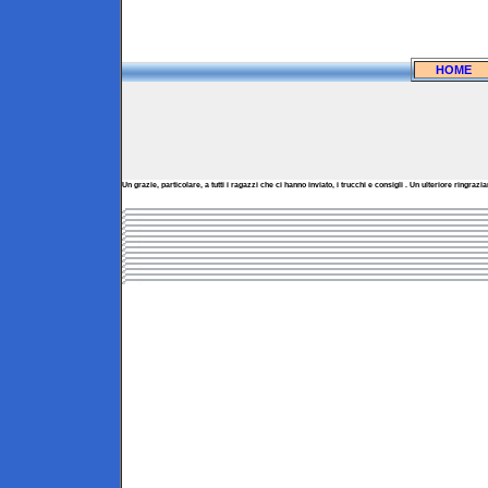
HOME
Un grazie, particolare, a tutti i ragazzi che ci hanno inviato, i trucchi e consigli . Un ulteriore ringr