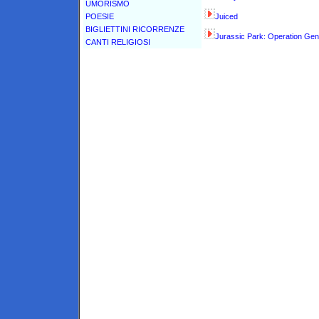
UMORISMO
POESIE
Juiced
BIGLIETTINI RICORRENZE
Jurassic Park: Operation Gen
CANTI RELIGIOSI