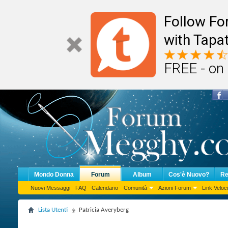
Follow F
with Tapat
FREE - on
Mondo Donna
Forum
Album
Cos'è Nuovo?
Re
Nuovi Messaggi
FAQ
Calendario
Comunità
Azioni Forum
Link Veloci
Lista Utenti
Patricia Averyberg