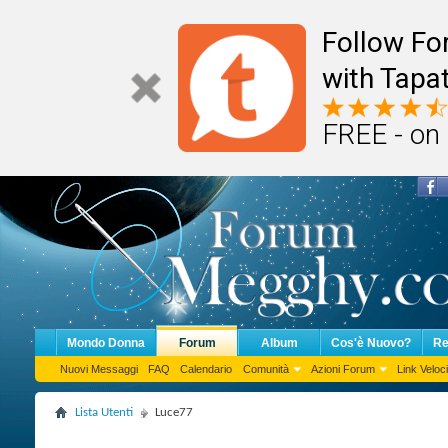
Follow F
with Tapat
FREE - on
Mondo Donna
Forum
Album
Cos'è Nuovo?
Re
Nuovi Messaggi
FAQ
Calendario
Comunità
Azioni Forum
Link Veloci
Lista Utenti
Luce77