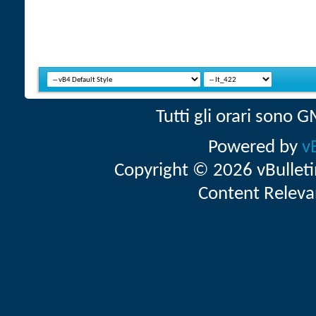
Tutti gli orari sono
Powered by
v
Copyright © 2026 vBulletin 
Content Releva