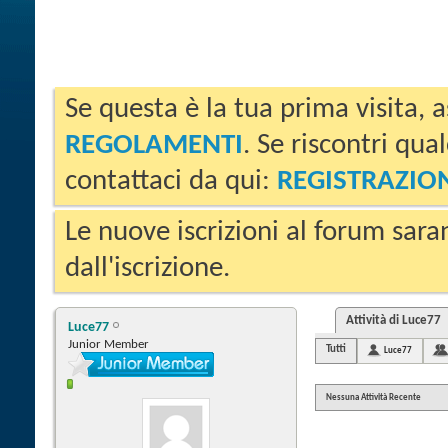
Se questa è la tua prima visita, a
REGOLAMENTI
. Se riscontri qua
contattaci da qui:
REGISTRAZIO
Le nuove iscrizioni al forum sara
dall'iscrizione.
Attività di Luce77
Luce77
Junior Member
Tutti
Luce77
Nessuna Attività Recente