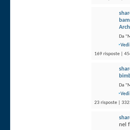
sha
bamb
Arch
Da "M
Vedi
169 risposte | 45
sha
bim
Da "M
Vedi
23 risposte | 332
sha
nel