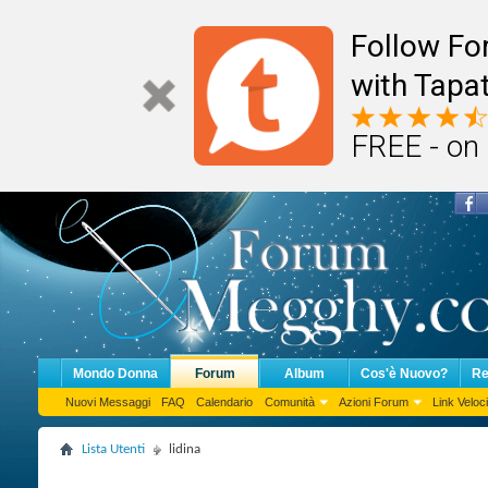
Follow F
with Tapat
FREE - on
Mondo Donna
Forum
Album
Cos'è Nuovo?
Re
Nuovi Messaggi
FAQ
Calendario
Comunità
Azioni Forum
Link Veloci
Lista Utenti
lidina