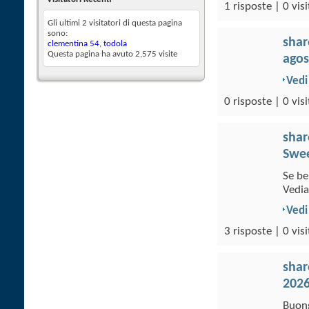
1 risposte | 0 visi
Gli ultimi 2 visitatori di questa pagina
sono:
sha
clementina 54
,
todola
Questa pagina ha avuto
2,575
visite
agos
Vedi
0 risposte | 0 visi
sha
Swee
Se be
Vedia
Vedi
3 risposte | 0 visi
sha
202
Buong