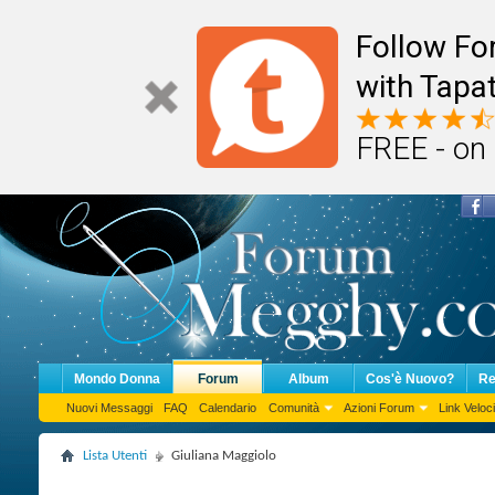
Follow F
with Tapat
FREE - on
Mondo Donna
Forum
Album
Cos'è Nuovo?
Re
Nuovi Messaggi
FAQ
Calendario
Comunità
Azioni Forum
Link Veloci
Lista Utenti
Giuliana Maggiolo