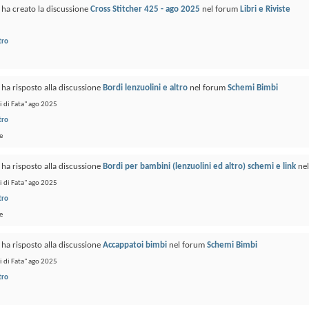
ha creato la discussione
Cross Stitcher 425 - ago 2025
nel forum
Libri e Riviste
tro
ha risposto alla discussione
Bordi lenzuolini e altro
nel forum
Schemi Bimbi
 di Fata" ago 2025
tro
e
ha risposto alla discussione
Bordi per bambini (lenzuolini ed altro) schemi e link
ne
 di Fata" ago 2025
tro
e
ha risposto alla discussione
Accappatoi bimbi
nel forum
Schemi Bimbi
 di Fata" ago 2025
tro