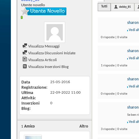
Utente novello
Tutti
debby_85
sharon
Vedi al
0 risposte | 0 visite
Visualizza Messaggi
sharon
Visualizza Discussioni Iniziate
Vedi al
Visualizza Articoli
1 risposte | 0 visite
Visualizza Inserzioni Blog
sharon
Data
25-05-2016
Vedi al
Registrazione
Ultima
22-09-2022
11:00
0 risposte | 0 visite
Attività
Inserzioni
0
sharon
Blog
Se ben r
Vedi al
1
Amico
Altro
3 risposte | 0 visite