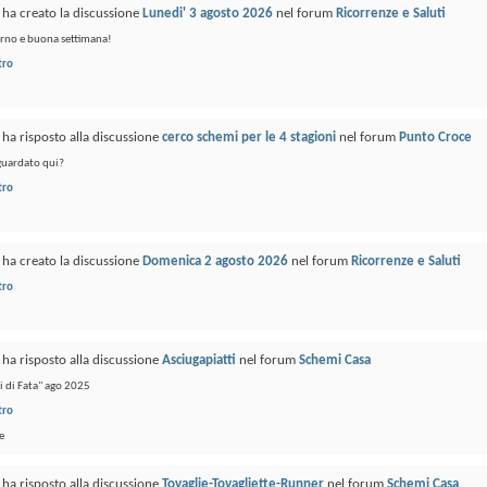
ha creato la discussione
Lunedi' 3 agosto 2026
nel forum
Ricorrenze e Saluti
rno e buona settimana!
tro
ha risposto alla discussione
cerco schemi per le 4 stagioni
nel forum
Punto Croce
 guardato qui?
tro
ha creato la discussione
Domenica 2 agosto 2026
nel forum
Ricorrenze e Saluti
tro
ha risposto alla discussione
Asciugapiatti
nel forum
Schemi Casa
 di Fata" ago 2025
tro
e
ha risposto alla discussione
Tovaglie-Tovagliette-Runner
nel forum
Schemi Casa