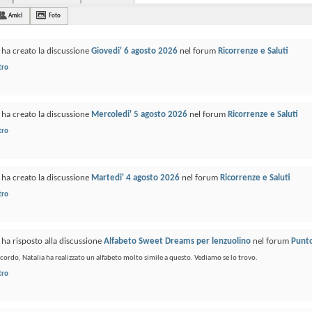
Amici
Foto
ha creato la discussione
Giovedi' 6 agosto 2026
nel forum
Ricorrenze e Saluti
tro
ha creato la discussione
Mercoledi' 5 agosto 2026
nel forum
Ricorrenze e Saluti
tro
ha creato la discussione
Martedi' 4 agosto 2026
nel forum
Ricorrenze e Saluti
tro
ha risposto alla discussione
Alfabeto Sweet Dreams per lenzuolino
nel forum
Punt
icordo, Natalia ha realizzato un alfabeto molto simile a questo. Vediamo se lo trovo.
tro