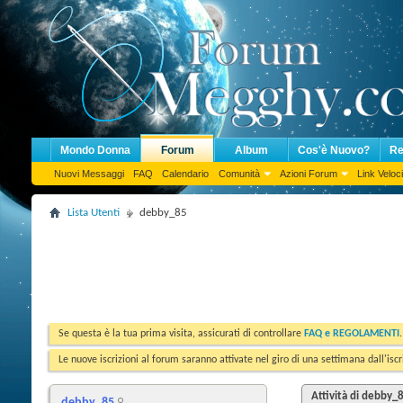
Mondo Donna
Forum
Album
Cos'è Nuovo?
Re
Nuovi Messaggi
FAQ
Calendario
Comunità
Azioni Forum
Link Veloci
Lista Utenti
debby_85
Se questa è la tua prima visita, assicurati di controllare
FAQ e REGOLAMENTI
Le nuove iscrizioni al forum saranno attivate nel giro di una settimana dall'iscr
Attività di debby_
debby_85