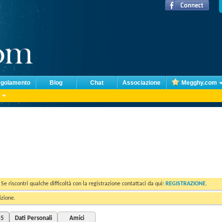
golamento
Blog
Chat
Associazione
Megghy.com
. Se riscontri qualche difficoltà con la registrazione contattaci da qui:
REGISTRAZIONE
.
izione.
85
Dati Personali
Amici