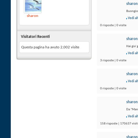
sharon
Buongio
sharon
Vedi al
0 risposte | 0 visite
Visitatori Recenti
sharon
Hai gia'
Questa pagina ha avuto
2,002
visite
Vedi al
3 risposte | 0 visite
sharon
Vedi al
0 risposte | 0 visite
sharon
Da "Mani
Vedi al
158 risposte | 170637 visit
sharon