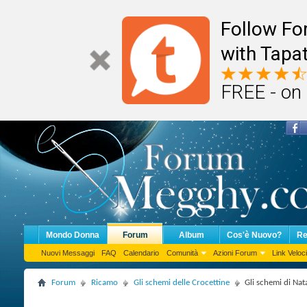
Follow F
with Tapat
FREE - on
Mondo Donna
Forum
Album
Cos'è Nuovo?
Re
Nuovi Messaggi
FAQ
Calendario
Comunità
Azioni Forum
Link Veloci
Forum
Ricamo
Gli schemi delle Crocettine
Gli schemi di Nata