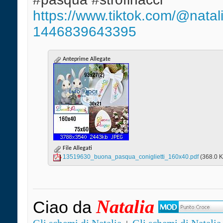
https://www.tiktok.com/@natalia
1446839643395
Anteprime Allegate
File Allegati
13519630_buona_pasqua_coniglietti_160x40.pdf‎
(368.0 K
Natalia
Ciao da