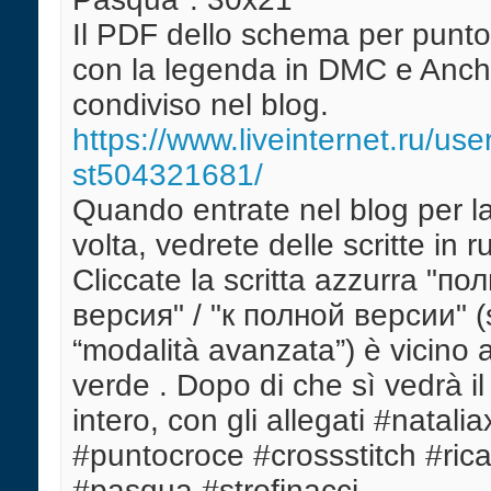
Il PDF dello schema per punto
con la legenda in DMC e Anch
condiviso nel blog.
https://www.liveinternet.ru/use
st504321681/
Quando entrate nel blog per l
volta, vedrete delle scritte in r
Cliccate la scritta azzurra "по
версия" / "к полнoй версии" (s
“modalità avanzata”) è vicino 
verde . Dopo di che sì vedrà il
intero, con gli allegati #natalia
#puntocroce #crossstitch #rica
#pasqua #strofinacci