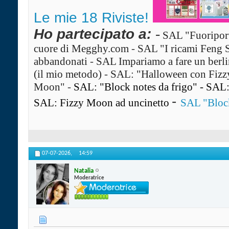
Le mie 18 Riviste!
Ho partecipato a:
-
SAL "Fuoriport
cuore di Megghy.com
-
SAL "I ricami Feng 
abbandonati
-
SAL Impariamo a fare un ber
(il mio metodo)
-
SAL: "Halloween con Fiz
Moon"
-
SAL: "Block notes da frigo"
-
SAL: 
-
SAL: Fizzy Moon ad uncinetto
SAL "Block
07-07-2026,
14:59
Natalia
Moderatrice