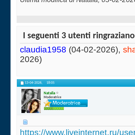
I seguenti 3 utenti ringrazian
claudia1958
(04-02-2026),
sh
2026)
13-04-2026,
18:05
Natalia
Moderatrice
https://www.liveinternet.ru/us