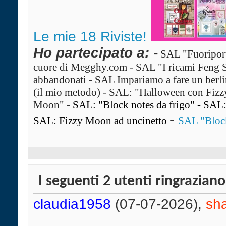
Le mie 18 Riviste!
Ho partecipato a:
-
SAL "Fuoriport
cuore di Megghy.com
-
SAL "I ricami Feng 
abbandonati
-
SAL Impariamo a fare un ber
(il mio metodo)
-
SAL: "Halloween con Fiz
Moon"
-
SAL: "Block notes da frigo"
-
SAL: 
-
SAL: Fizzy Moon ad uncinetto
SAL "Block
I seguenti 2 utenti ringrazian
claudia1958
(07-07-2026),
sh