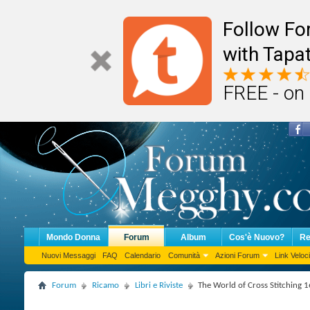
Follow F
with Tapat
FREE - on
Mondo Donna
Forum
Album
Cos'è Nuovo?
Re
Nuovi Messaggi
FAQ
Calendario
Comunità
Azioni Forum
Link Veloci
Forum
Ricamo
Libri e Riviste
The World of Cross Stitching 