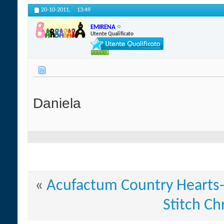
20-10-2011,
13:49
EMIRENA
Utente Qualificato
Daniela
«
Acufactum Country Hearts-
Stitch Ch