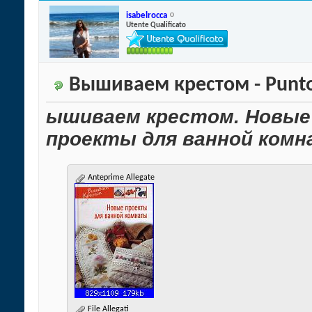
isabelrocca
Utente Qualificato
Вышиваем крестом - Punto 
ышиваем крестом. Новые
проекты для ванной ком
Anteprime Allegate
File Allegati