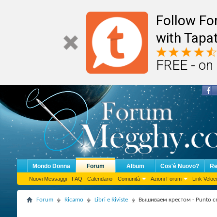
Follow F
with Tapat
FREE - on
Mondo Donna
Forum
Album
Cos'è Nuovo?
Re
Nuovi Messaggi
FAQ
Calendario
Comunità
Azioni Forum
Link Veloci
Forum
Ricamo
Libri e Riviste
Вышиваем крестом - Punto cr